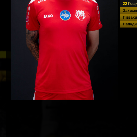
22
Рощи
Захисн
Півзах
Нападн