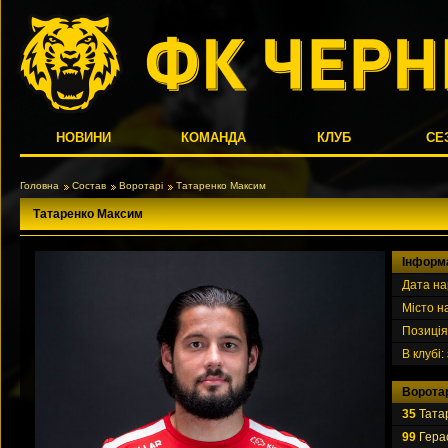
НОВИНИ
КОМАНДА
КЛУБ
СЕ
Головна
Состав
Воротарі
Татаренко Максим
Татаренко Максим
Iнформ
Дата н
Місто 
Позиція
В клубі:
Ворота
35
Тата
99
Гера