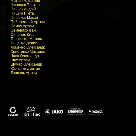
Матвейко Матвій
Ніколаєв Платон
Паньок Андрій
Пицько Нікіта
Плашков Макар
Побережний Артем
Помаз Артем
Семеняко Іван
Силенок Єгор
Тарасенко Максим
Тищенко Денис
Хоменко Олександр
Христенко Михайло
Чава Олександр
Шах Артем
Шумар Олександр
Юрченко Дмитро
Яковець Артем