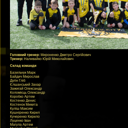
Головний тренер:
Мироненко Дмитро Сергійович
Тренер:
Наливайко Юрій Миколайович
Склад команди
Базильчук Марк
Байдич Мирослав
Дугін Гліб
Єлшанський Захар
Зажигай Олександр
Коломієць Олександр
Коробко Артем
Костенко Денис
Костенок Микита
Куліш Максим
Кушніренко Кирил
Кучеренко Кирило
Луценко Іван
Магула Артем