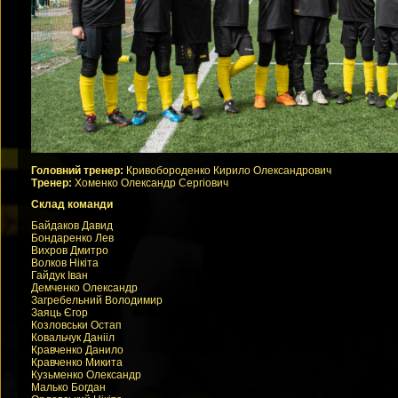
Головний тренер:
Кривобороденко Кирило Олександрович
Тренер:
Хоменко Олександр Сергіович
Склад команди
Байдаков Давид
Бондаренко Лев
Вихров Дмитро
Волков Нікіта
Гайдук Іван
Демченко Олександр
Загребельний Володимир
Заяць Єгор
Козловськи Остап
Ковальчук Данііл
Кравченко Данило
Кравченко Микита
Кузьменко Олександр
Малько Богдан