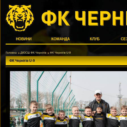
НОВИНИ
КОМАНДА
КЛУБ
СЕ
Головна
ДЮСШ ФК Чернігів
ФК Чернігів U-9
ФК Чернігів U-9