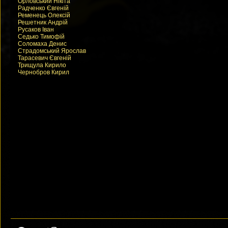
Орловський Нікіта
Радченко Євгеній
Ременець Олексій
Решетник Андрій
Русаков Іван
Седько Тимофій
Соломаха Денис
Страдомський Ярослав
Тарасевич Євгеній
Трищула Кирило
Чернобров Кирил