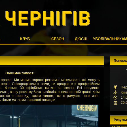
А
КЛУБ
СЕЗОН
ДЮСШ
УБОЛІВАЛЬНИКА
Попере
Наші можливості
 проект. Ми маємо хороші рекламні можливості, які можуть
тнерів. Співпрацюючи з нами, ви працюєте з професійним
Пер
ь близько 30 офіційних матчів за сезон. Всі поєдинки
чить, вашу рекламу бачать вболівальники по всій країні. Крім
Киї
дається в оренду, таким чином, ви отримуєте практично
14:
 тільки матчами основної команди.
25.
Результ