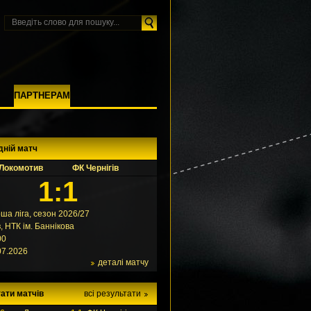
М
ПАРТНЕРАМ
дній матч
Локомотив
ФК Чернігів
1:1
ша ліга, сезон 2026/27
в, НТК ім. Баннікова
00
07.2026
деталі матчу
ати матчів
всі результати