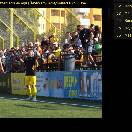
атеріалів на офіційному клубному каналі в YouTube
12
Нив
13
ФК Ч
14
Вор
15
Под
16
Мет