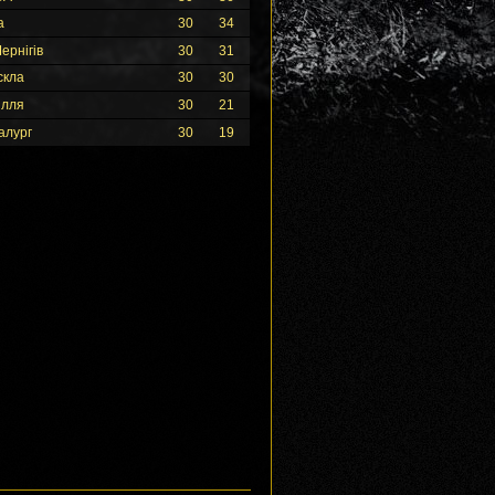
а
30
34
ернігів
30
31
скла
30
30
ілля
30
21
алург
30
19