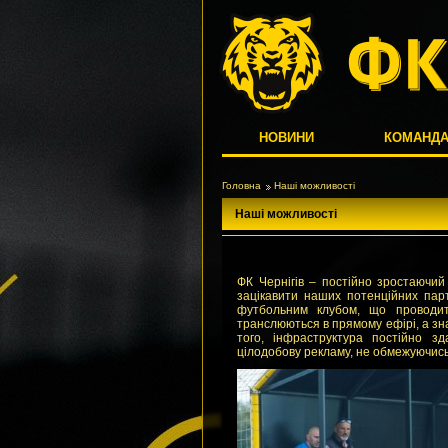
НОВИНИ
КОМАНД
Головна
Наші можливості
Наші можливості
ФК Чернігів – постійно зростаючий
зацікавити наших потенційних пар
футбольним клубом, що проводит
транслюються в прямому ефірі, а зна
того, інфраструктура постійно з
цілодобову рекламу, не обмежуючись