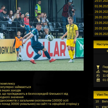
25.07.20
01.06.20
29.05.20
26.05.20
23.05.20
20.05.20
09.05.20
Наступ
Пер
Чер
11:
01.
рткомплексу
і регулярно займаються
а інших заходів
в, що проїжджають в безпосередній близькості від
Vbet Пе
родного значення
відеосюжетів з загальним охопленням 100000 осіб
10
Вікт
х понад 30000 унікальних) на сайті та офіційній сторінці у
11
ЮК