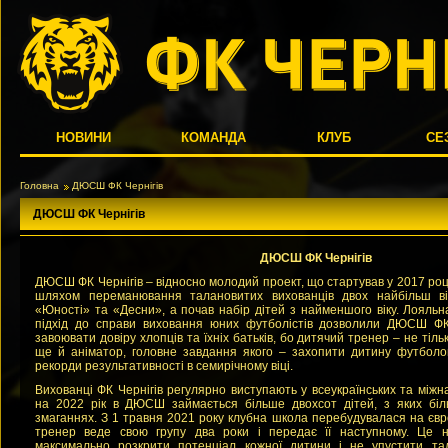
НОВИНИ
КОМАНДА
КЛУБ
СЕ
Головна
ДЮСШ ФК Чернігів
ДЮСШ ФК Чернігів
ДЮСШ ФК Чернігів
ДЮСШ ФК Чернігів – відносно молодий проект, що стартував у 2017 роц
шляхом переманювання талановитих вихованців двох найбільш ві
«Юності» та «Десни», а почав набір дiтей з найменшого віку. Лояльн
підхід до справи виховання юних футболістів дозволили ДЮСШ ФК
завоювати довіру хлопців та їхніх батьків, бо дитячий тренер – не тіль
ще й аніматор, головне завдання якого – захопити дитину футболо
рекорди результативності в семирічному віці.
Вихованці ФК Чернігів регулярно виступають у всеукраїнських та між
на 2022 рік в ДЮСШ займається більше двохсот дітей, з яких біл
змаганнях. З 1 травня 2021 року клубна школа перебудувалася на євр
тренер веде свою групу два роки і передає її наступному. Це 
максимально розкрити потенціал кожної дитини і не упустити та