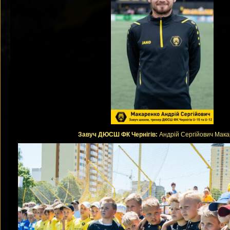
Завуч ДЮСШ ФК Чернiгiв:
Андрій Сергійович Мака