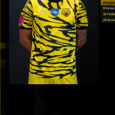
Нападн
9
Кулик
11
Нові
25
Воль