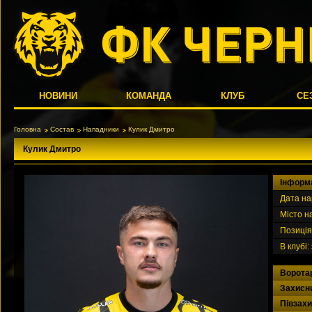
НОВИНИ
КОМАНДА
КЛУБ
СЕ
Головна
Состав
Нападники
Кулик Дмитро
Кулик Дмитро
Iнформ
Дата н
Місто 
Позиція
В клубі:
Ворота
Захисн
Півзах