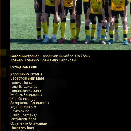
Головний тренер:
Полончак Михайло Юрійович
Тренер:
Хоменко Олександр Сергійович
Склад команди
Атрощенко Віталій
Берестовський Марк
Галько Назар
Гаца Владислав
Горонович Кирило
Жебчук Владислав
Жир Олександр
Захарченко Владислав
Кодола Максим
Лакизюк Іван
Лівак Олександр
Михайлов Илля
Остапенко Олександр
Павленко Іван