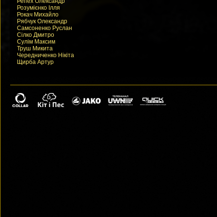
Репех Олександр
Розумієнко Ілля
Рокач Михайло
Рябчук Олександр
Самсоненко Руслан
Сілко Дмитро
Сулім Максим
Труш Микита
Чередниченко Нікіта
Щирба Артур