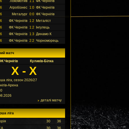
26
Локомотив
1:1
ФК Чернігів
26
Агробізнес
1:0
ФК Чернігів
26
Металург
0:0
ФК Чернігів
26
ФК Чернігів
1:2
Металіст
26
ФК Чернігів
1:2
Інгулець
26
ФК Чернігів
1:3
Динамо К
26
ФК Чернігів
2:2
Чорноморець
ний матч
ФК Чернігів
Куликів-Білка
X - X
ша ліга, сезон 2026/27
нігів-Арена
00
08.2026
деталі матчу
рша ліга
орія
30
36
СА
30
36