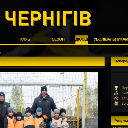
А
КЛУБ
СЕЗОН
ДЮСШ
УБОЛІВАЛЬНИКА
8
Попере
Пер
Киї
14:
25.
Результ