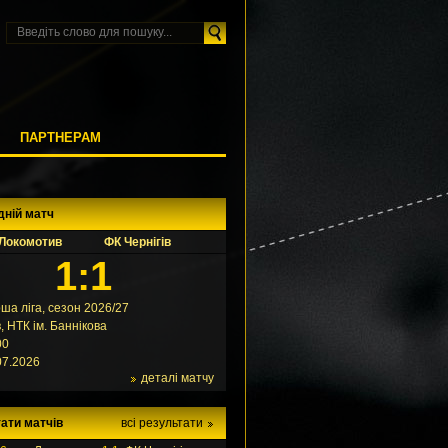
М
ПАРТНЕРАМ
дній матч
Локомотив
ФК Чернігів
1:1
ша ліга, сезон 2026/27
в, НТК ім. Баннікова
00
07.2026
деталі матчу
ати матчів
всі результати