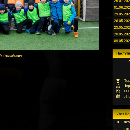
25.07.20
01.06.20
29.05.20
26.05.20
23.05.20
20.05.20
09.05.20
Наступ
 Миколайович
Пер
Чер
11:
01.
Vbet Пе
10
Вікт
11
ЮК