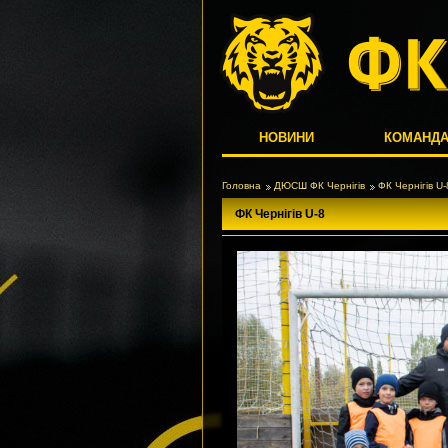
НОВИНИ
КОМАНД
Головна
ДЮСШ ФК Чернігів
ФК Чернігів U-
ФК Чернігів U-8