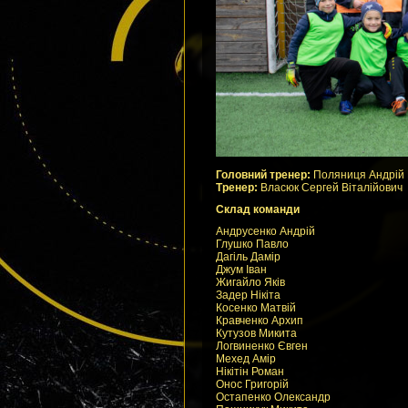
Головний тренер:
Поляниця Андрій
Тренер:
Власюк Сергей Віталійович
Склад команди
Андрусенко Андрій
Глушко Павло
Дагіль Дамір
Джум Іван
Жигайло Яків
Задер Нікіта
Косенко Матвій
Кравченко Архип
Кутузов Микита
Логвиненко Євген
Мехед Амір
Нікітін Роман
Онос Григорій
Остапенко Олександр