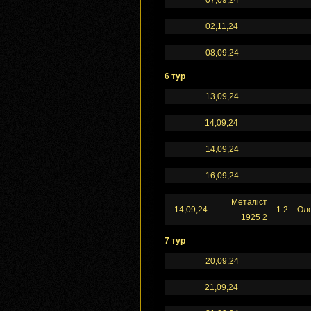
07,09,24
02,11,24
08,09,24
6 тур
13,09,24
14,09,24
14,09,24
16,09,24
Металіст
14,09,24
1:2
Оле
1925 2
7 тур
20,09,24
21,09,24