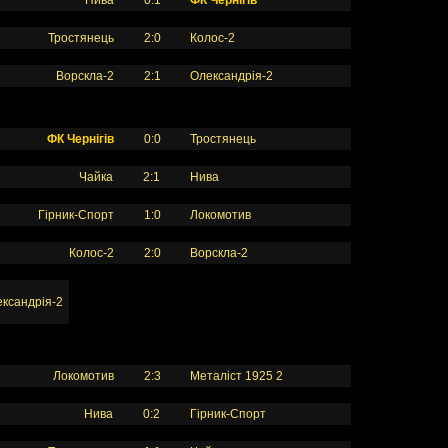
Нива
0:1
ФК Чернігів
Тростянець
2:0
Колос-2
Ворскла-2
2:1
Олександрія-2
ФК Чернігів
0:0
Тростянець
Чайка
2:1
Нива
Гірник-Спорт
1:0
Локомотив
Колос-2
2:0
Ворскла-2
ксандрія-2
Локомотив
2:3
Металіст 1925 2
Нива
0:2
Гірник-Спорт