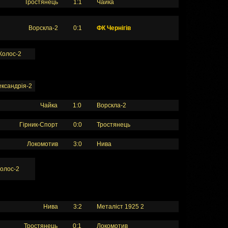
Тростянець
1:1
Чайка
Ворскла-2
0:1
ФК Чернігів
Колос-2
ксандрія-2
Чайка
1:0
Ворскла-2
Гірник-Спорт
0:0
Тростянець
Локомотив
3:0
Нива
олос-2
Нива
3:2
Металіст 1925 2
Тростянець
0:1
Локомотив