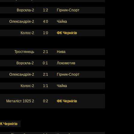
Ворскла-2
1:2
Гірник-Спорт
Олександрія-2
4:0
Чайка
Колос-2
1:0
ФК Чернігів
Тростянець
2:1
Нива
Ворскла-2
0:1
Локомотив
Олександрія-2
2:1
Гірник-Спорт
Колос-2
1:1
Чайка
Металіст 1925 2
0:2
ФК Чернігів
К Чернігів