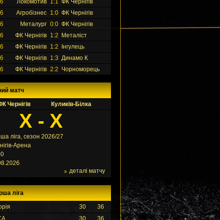
26
Локомотив
1:1
ФК Чернігів
26
Агробізнес
1:0
ФК Чернігів
26
Металург
0:0
ФК Чернігів
26
ФК Чернігів
1:2
Металіст
26
ФК Чернігів
1:2
Інгулець
26
ФК Чернігів
1:3
Динамо К
26
ФК Чернігів
2:2
Чорноморець
ний матч
ФК Чернігів
Куликів-Білка
X - X
ша ліга, сезон 2026/27
нігів-Арена
00
08.2026
деталі матчу
рша ліга
орія
30
36
СА
30
36