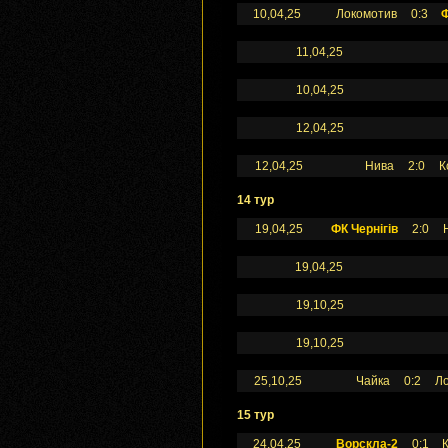
10,04,25
Локомотив
0:3
Ф
11,04,25
10,04,25
12,04,25
12,04,25
Нива
2:0
К
14 тур
19,04,25
ФК Чернігів
2:0
19,04,25
19,10,25
19,10,25
25,10,25
Чайка
0:2
Л
15 тур
24,04,25
Ворскла-2
0:1