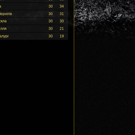
а
30
34
ернігів
30
31
скла
30
30
ілля
30
21
алург
30
19