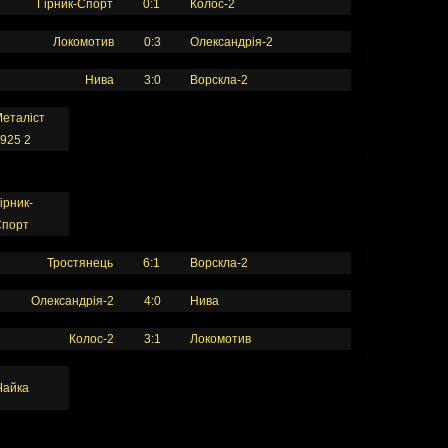
Гірник-Спорт
0:1
Колос-2
Локомотив
0:3
Олександрія-2
Нива
3:0
Ворскла-2
еталіст
925 2
ірник-
Спорт
Тростянець
6:1
Ворскла-2
Олександрія-2
4:0
Нива
Колос-2
3:1
Локомотив
Чайка