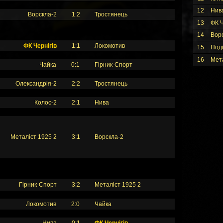
12
Нив
Ворскла-2
1:2
Тростянець
13
ФК Ч
14
Вор
ФК Чернігів
1:1
Локомотив
15
Под
16
Мет
Чайка
0:1
Гірник-Спорт
Олександрія-2
2:2
Тростянець
Колос-2
2:1
Нива
Металіст 1925 2
3:1
Ворскла-2
Гірник-Спорт
3:2
Металіст 1925 2
Локомотив
2:0
Чайка