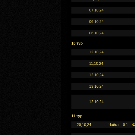
07,10,24
06,10,24
06,10,24
10 тур
12,10,24
11,10,24
12,10,24
13,10,24
12,10,24
11 тур
20,10,24
Чайка
0:1
Ф