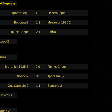
К Чернігів
Тростянець
1:1
Олександрія-2
Ворскла-2
1:1
Металіст 1925 2
Гірник-Спорт
2:1
Чайка
олос-2
Нива
Металіст 1925 2
2:0
Гірник-Спорт
Колос-2
3:0
Тростянець
Олександрія-2
1:1
Ворскла-2
окомотив
Колос-2