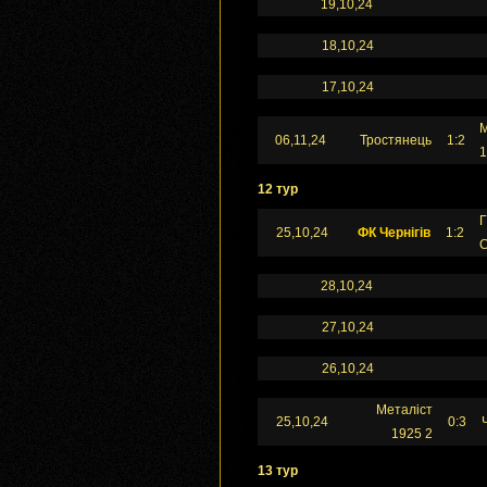
19,10,24
18,10,24
17,10,24
М
06,11,24
Тростянець
1:2
1
12 тур
Г
25,10,24
ФК Чернігів
1:2
28,10,24
27,10,24
26,10,24
Металіст
25,10,24
0:3
1925 2
13 тур