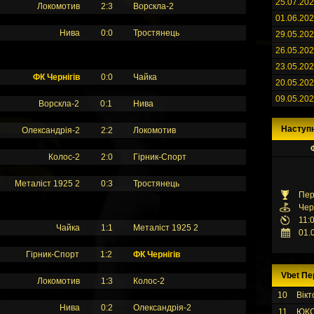
25.07.20
Локомотив
2:3
Ворскла-2
01.06.20
Нива
0:0
Тростянець
29.05.20
26.05.20
23.05.20
ФК Чернігів
0:0
Чайка
20.05.20
09.05.20
Ворскла-2
0:1
Нива
Наступ
Олександрія-2
2:2
Локомотив
Колос-2
2:0
Гірник-Спорт
Металіст 1925 2
0:3
Тростянець
Пер
Чер
11:
Чайка
1:1
Металіст 1925 2
01.
Гірник-Спорт
1:2
ФК Чернігів
Vbet Пе
Локомотив
1:3
Колос-2
10
Вікт
Нива
0:2
Олександрія-2
11
ЮК