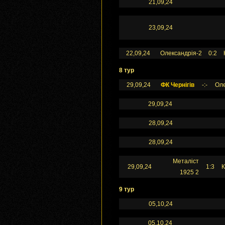
21,09,24
23,09,24
22,09,24
Олександрія-2
0:2
8 тур
29,09,24
ФК Чернігів
-:-
Оле
29,09,24
28,09,24
28,09,24
Металіст
29,09,24
1:3
К
1925 2
9 тур
05,10,24
05,10,24