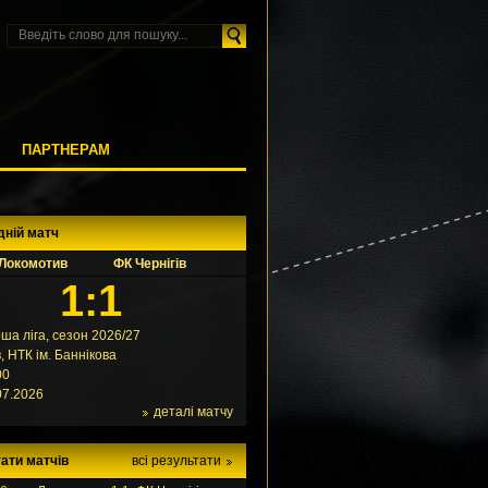
М
ПАРТНЕРАМ
дній матч
Локомотив
ФК Чернігів
1:1
ша ліга, сезон 2026/27
в, НТК ім. Баннікова
00
07.2026
деталі матчу
ати матчів
всі результати