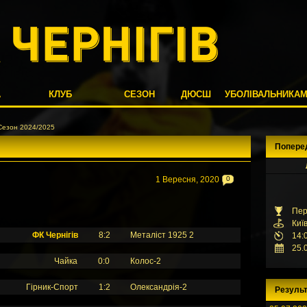
А
КЛУБ
СЕЗОН
ДЮСШ
УБОЛІВАЛЬНИКА
 Сезон 2024/2025
Попере
1 Вересня, 2020
0
Пер
Киї
ФК Чернігів
8:2
Металіст 1925 2
14:
25.
Чайка
0:0
Колос-2
Гірник-Спорт
1:2
Олександрія-2
Результ