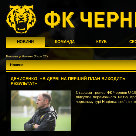
НОВИНИ
КОМАНДА
КЛУБ
СЕ
Головна
Новини
(Page 27)
Новини
ДЕНИСЕНКО: «В ДЕРБІ НА ПЕРШИЙ ПЛАН ВИХОДИТЬ
РЕЗУЛЬТАТ»
Старший тренер ФК Чернігів U-19
підсумки переможного матчу про
черговому турі Національної ліги м