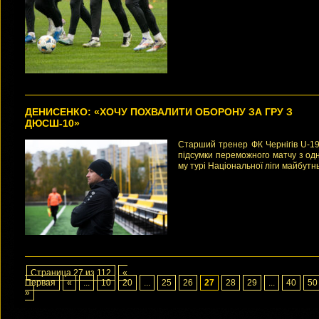
ДЕНИСЕНКО: «ХОЧУ ПОХВАЛИТИ ОБОРОНУ ЗА ГРУ З
ДЮСШ-10»
Старший тренер ФК Чернігів U-19
підсумки переможного матчу з од
му турі Національної ліги майбутнь
Страница 27 из 112
«
Первая
«
...
10
20
...
25
26
27
28
29
...
40
50
»