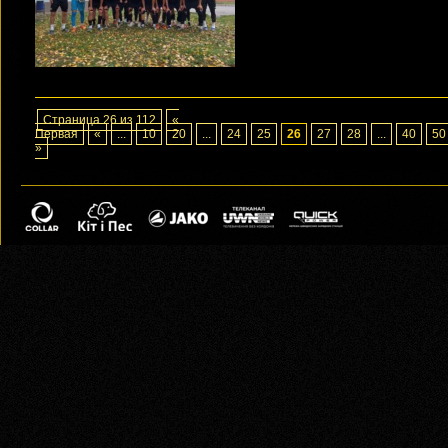
Страница 26 из 112
«
Первая
«
...
10
20
...
24
25
26
27
28
...
40
50
»