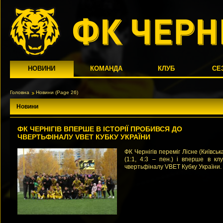
НОВИНИ
КОМАНДА
КЛУБ
СЕ
Головна
Новини
(Page 26)
Новини
ФК ЧЕРНІГІВ ВПЕРШЕ В ІСТОРІЇ ПРОБИВСЯ ДО
ЧВЕРТЬФІНАЛУ VBET КУБКУ УКРАЇНИ
ФК Чернігів переміг Лісне (Київськ
(1:1, 4:3 – пен.) і вперше в кл
чвертьфіналу VBET Кубку України.