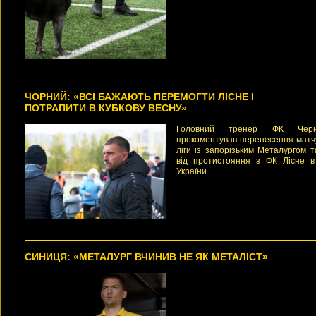
ЧОРНИЙ: «ВСІ БАЖАЮТЬ ПЕРЕМОГТИ ЛІСНЕ І
ПОТРАПИТИ В КУБКОВУ ВЕСНУ»
Головний тренер ФК Черн
прокоментував перенесення матч
ліги із запорізьким Металургом 
від протистояння з ФК Лісне в
України.
СИНИЦЯ: «МЕТАЛУРГ ВЧИНИВ НЕ ЯК МЕТАЛІСТ»
Генеральний директор ФК
Чернігів Микола Синиця в
інтерв’ю «УФ» детально п