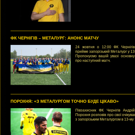
нюанси щодо зірваного сь
туру Першої ліги проти за
Металурга.
ФК ЧЕРНІГІВ – МЕТАЛУРГ: АНОНС МАТЧУ
24 жовтня о 12:00 ФК Чернігів
прийме запорізький Металург у 13-
Пропонуємо вашій увазі основну
про наступний матч.
ПОРОХНЯ: «З МЕТАЛУРГОМ ТОЧНО БУДЕ ЦІКАВО»
Півзахисник ФК Чернігів Андрій
Порохня розповів про свої очікува
з запорізьким Металургом в 13-му 