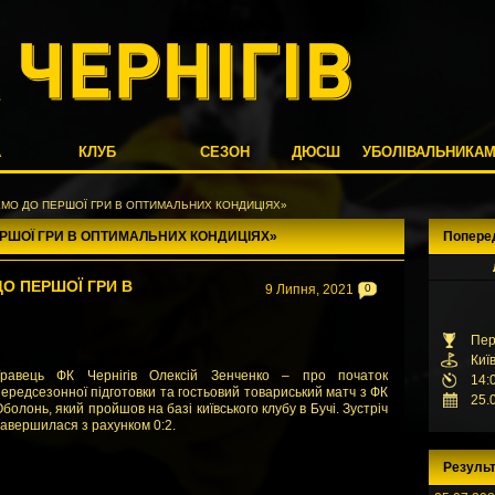
А
КЛУБ
СЕЗОН
ДЮСШ
УБОЛІВАЛЬНИКА
ЕМО ДО ПЕРШОЇ ГРИ В ОПТИМАЛЬНИХ КОНДИЦІЯХ»
ЕРШОЇ ГРИ В ОПТИМАЛЬНИХ КОНДИЦІЯХ»
Попере
ДО ПЕРШОЇ ГРИ В
9 Липня, 2021
0
Пер
Киї
Гравець ФК Чернігів Олексій Зенченко – про початок
14:
передсезонної підготовки та гостьовий товариський матч з ФК
25.
болонь, який пройшов на базі київського клубу в Бучі. Зустріч
завершилася з рахунком 0:2.
Результ