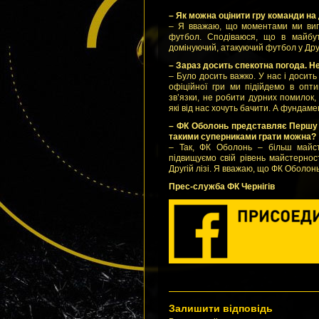
– Як можна оцінити гру команди на
– Я вважаю, що моментами ми вигл
футбол. Сподіваюся, що в майбу
домінуючий, атакуючий футбол у Другі
– Зараз досить спекотна погода. Не
– Було досить важко. У нас і досит
офіційної гри ми підійдемо в опт
зв’язки, не робити дурних помилок,
які від нас хочуть бачити. А фундаме
– ФК Оболонь представляє Першу л
такими суперниками грати можна?
– Так, ФК Оболонь – більш майст
підвищуємо свій рівень майстернос
Другій лізі. Я вважаю, що ФК Оболонь
Прес-служба ФК Чернігів
Залишити відповідь