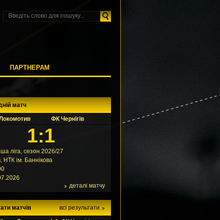
М
ПАРТНЕРАМ
дній матч
Локомотив
ФК Чернігів
1:1
ша ліга, сезон 2026/27
в, НТК ім. Баннікова
00
07.2026
деталі матчу
ати матчів
всі результати