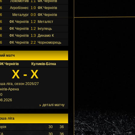
26
Локомотив
1:1
ФК Чернігів
26
Агробізнес
1:0
ФК Чернігів
26
Металург
0:0
ФК Чернігів
26
ФК Чернігів
1:2
Металіст
26
ФК Чернігів
1:2
Інгулець
26
ФК Чернігів
1:3
Динамо К
26
ФК Чернігів
2:2
Чорноморець
ний матч
ФК Чернігів
Куликів-Білка
X - X
ша ліга, сезон 2026/27
нігів-Арена
00
08.2026
деталі матчу
рша ліга
орія
30
36
СА
30
36