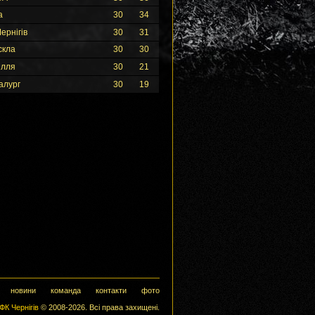
а
30
34
ернігів
30
31
скла
30
30
ілля
30
21
алург
30
19
новини
команда
контакти
фото
ФК Чернігів
© 2008-2026. Всі права захищені.