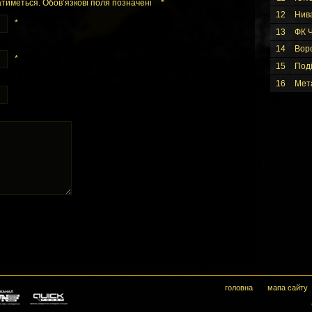
тиметься. Обов’язкові поля позначені
*
12
Нив
*
13
ФК Ч
14
Вор
*
15
Под
16
Мет
головна
мапа сайту