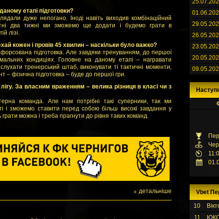
25.07.20
 даному етапі підготовки?
01.06.20
ядали дуже непогано. Іноді навіть виходив комбінаційний
29.05.20
тні два тижні ми зможемо ще додати і будемо грати в
й лізі.
26.05.20
хай кожен і провів 45 хвилин – наскільки було важко?
23.05.20
ь форсована підготовка. Але завдяки тренуванням, до першої
20.05.20
имальних кондиціях. Головне на даному етапі – награвати
 слухати тренерський штаб, виконувати ті тактичні моменти,
09.05.20
нт – фізична підготовка – буде до першої гри.
ігу. За власним враженням – велика різниця в класі чи з
Наступ
ерна команда. Але нам потрібні такі суперники, так ми
ті і зможемо ставити перед собою більш високі завдання у
 грати можна і треба прагнути до рівня таких команд.
Пер
Чер
11:
01.
детальніше
Vbet Пе
10
Вікт
11
ЮК