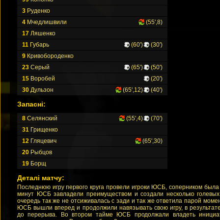
3
Руденко
4
Мчедлишвили
(55',8)
17
Ляшенко
11
Губарь
(60')
(30')
9
Кривобороденко
23
Серый
(65')
(50')
15
Воробей
(20')
30
Дульзон
(65',12)
(40')
Запасні:
8
Селянский
(55',4)
(70')
31
Грищенко
12
Гляцевич
(65',30)
20
Рыбцов
19
Борщ
Деталі матчу:
Последнюю игру первого круга провели игроки ЮСБ, соперником была
минут ЮСБ завладели преимуществом и создали несколько голевых
очередь так же не отсиживалась с зади и так же ответила парой моме
ЮСБ вышли вперед и продолжили навязывать свою игру, в результат
до перерыва. Во втором тайме ЮСБ продолжали владеть инициа