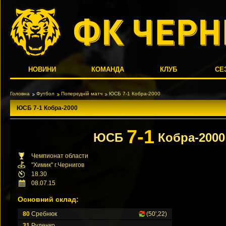
НОВИНИ
КОМАНДА
КЛУБ
СЕ
Головна
Футбол
Попередній матч
ЮСБ 7-1 Кобра-2000
ЮСБ 7-1 Кобра-2000
7-1
ЮСБ
Кобра-2000
Чемпионат области
"Химик" г.Чернигов
18.30
08.07.15
Основний склад:
80
Сребнюк
(50',22)
31
Руденко