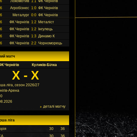
26
Локомотив
1:1
ФК Чернігів
26
Агробізнес
1:0
ФК Чернігів
26
Металург
0:0
ФК Чернігів
26
ФК Чернігів
1:2
Металіст
26
ФК Чернігів
1:2
Інгулець
26
ФК Чернігів
1:3
Динамо К
26
ФК Чернігів
2:2
Чорноморець
ний матч
ФК Чернігів
Куликів-Білка
X - X
ша ліга, сезон 2026/27
нігів-Арена
00
08.2026
деталі матчу
рша ліга
орія
30
36
СА
30
36