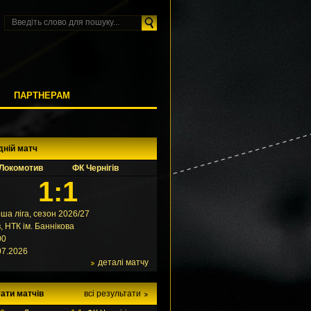
М
ПАРТНЕРАМ
дній матч
Локомотив
ФК Чернігів
1:1
ша ліга, сезон 2026/27
в, НТК ім. Баннікова
00
07.2026
деталі матчу
ати матчів
всі результати