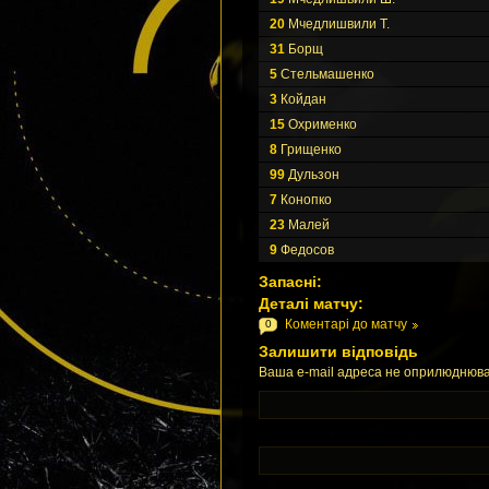
20
Мчедлишвили Т.
31
Борщ
5
Стельмашенко
3
Койдан
15
Охрименко
8
Грищенко
99
Дульзон
7
Конопко
23
Малей
9
Федосов
Запасні:
Деталі матчу:
Коментарі до матчу
0
Залишити відповідь
Ваша e-mail адреса не оприлюднюва