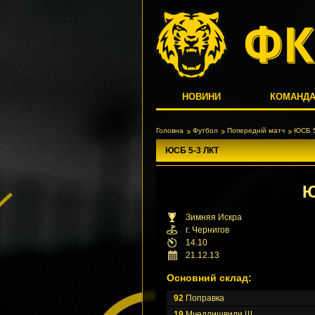
НОВИНИ
КОМАНД
Головна
Футбол
Попередній матч
ЮСБ 5
ЮСБ 5-3 ЛКТ
Зимняя Искра
г. Чернигов
14.10
21.12.13
Основний склад:
92
Поправка
19
Мчедлишвили Ш.