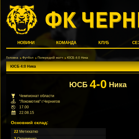
НОВИНИ
КОМАНДА
КЛУБ
СЕ
Головна
Футбол
Попередній матч
ЮСБ 4:0 Ника
ЮСБ 4:0 Ника
4-0
ЮСБ
Ника
Чемпионат области
"Локомотив" г.Чернигов
17.00
22.08.15
Основний склад:
22
Метихатко
3
Охрименко