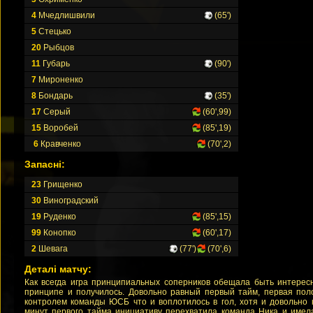
4
Мчедлишвили
(65')
5
Стецько
20
Рыбцов
11
Губарь
(90')
7
Мироненко
8
Бондарь
(35')
17
Серый
(60',99)
15
Воробей
(85',19)
6
Кравченко
(70',2)
Запасні:
23
Грищенко
30
Виноградский
19
Руденко
(85',15)
99
Конопко
(60',17)
2
Шевага
(77')
(70',6)
Деталі матчу:
Как всегда игра принципиальных соперников обещала быть интересн
принципе и получилось. Довольно равный первый тайм, первая по
контролем команды ЮСБ что и воплотилось в гол, хотя и довольно 
минут первого тайма инициативу перехватила команда Ника и имел