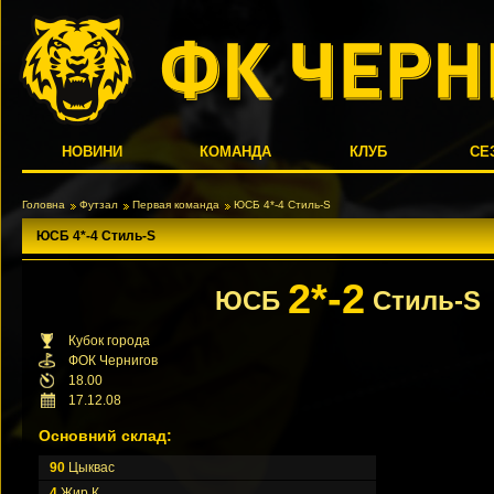
НОВИНИ
КОМАНДА
КЛУБ
СЕ
Головна
Футзал
Первая команда
ЮСБ 4*-4 Стиль-S
ЮСБ 4*-4 Стиль-S
2*-2
ЮСБ
Стиль-S
Кубок города
ФОК Чернигов
18.00
17.12.08
Основний склад:
90
Цыквас
4
Жир К.