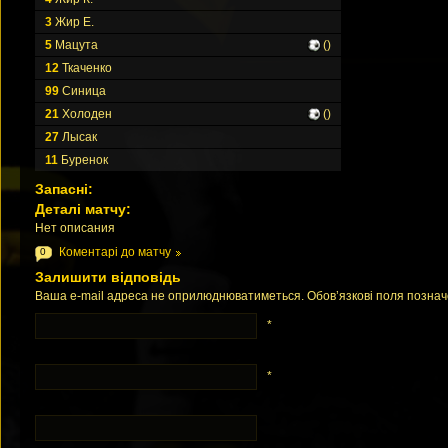
3
Жир Е.
5
Мацута
()
12
Ткаченко
99
Синица
21
Холоден
()
27
Лысак
11
Буренок
Запасні:
Деталі матчу:
Нет описания
Коментарі до матчу
0
Залишити відповідь
Ваша e-mail адреса не оприлюднюватиметься. Обов’язкові поля позна
*
*