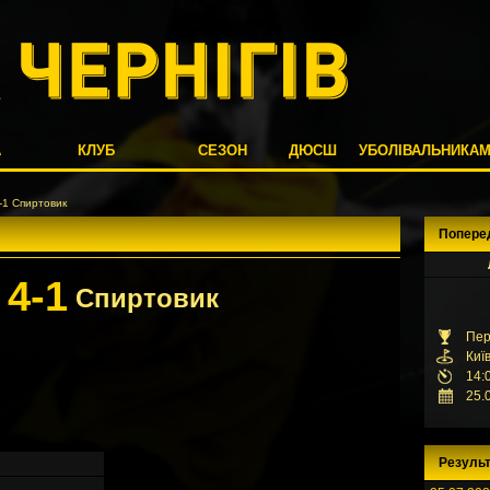
А
КЛУБ
СЕЗОН
ДЮСШ
УБОЛІВАЛЬНИКА
1 Спиртовик
Попере
4-1
Б
Спиртовик
Пер
Киї
14:
25.
Результ