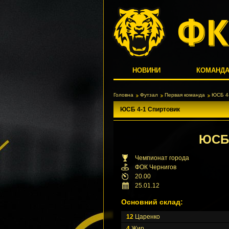
НОВИНИ
КОМАНД
Головна
Футзал
Первая команда
ЮСБ 4-
ЮСБ 4-1 Спиртовик
ЮС
Чемпионат города
ФОК Чернигов
20.00
25.01.12
Основний склад:
12
Царенко
4
Жир