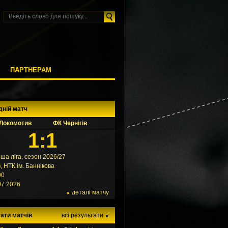
М
ПАРТНЕРАМ
дній матч
Локомотив
ФК Чернігів
1:1
ша ліга, сезон 2026/27
в, НТК ім. Баннікова
00
07.2026
деталі матчу
ати матчів
всі результати