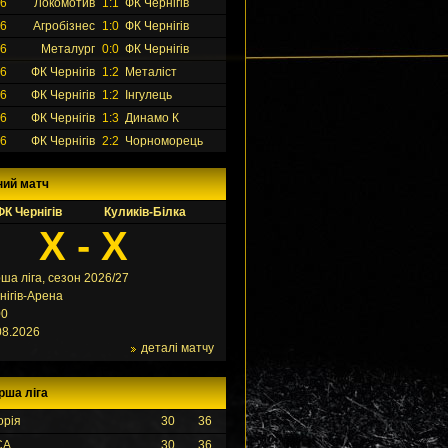
26
Локомотив
1:1
ФК Чернігів
26
Агробізнес
1:0
ФК Чернігів
26
Металург
0:0
ФК Чернігів
26
ФК Чернігів
1:2
Металіст
26
ФК Чернігів
1:2
Інгулець
26
ФК Чернігів
1:3
Динамо К
26
ФК Чернігів
2:2
Чорноморець
ний матч
ФК Чернігів
Куликів-Білка
X - X
ша ліга, сезон 2026/27
нігів-Арена
00
08.2026
деталі матчу
рша ліга
орія
30
36
СА
30
36