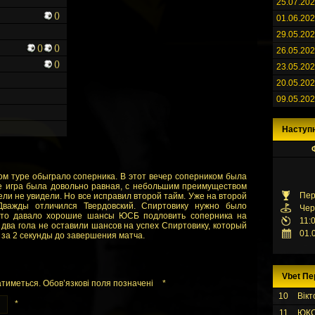
25.07.20
()
01.06.20
29.05.20
()
()
26.05.20
()
23.05.20
20.05.20
09.05.20
Наступ
м туре обыграло соперника. В этот вечер соперником была
е игра была довольно равная, с небольшим преимуществом
Пер
ли не увидели. Но все исправил второй тайм. Уже на второй
важды отличился Твердовский. Спиртовику нужно было
Чер
 это давало хорошие шансы ЮСБ подловить соперника на
11:
 два гола не оставили шансов на успех Спиртовику, который
01.
 за 2 секунды до завершения матча.
Vbet Пе
тиметься. Обов’язкові поля позначені
*
10
Вікт
*
11
ЮК