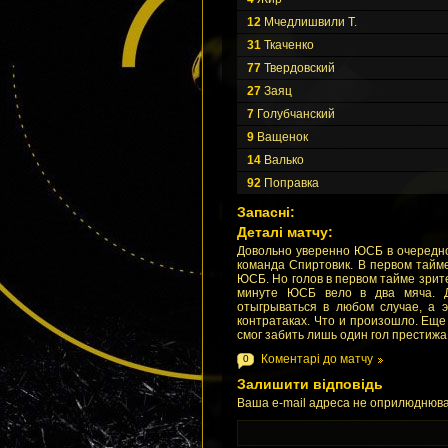
12
Мчедлишвили Т.
31
Ткаченко
77
Твердовский
27
Заяц
7
Голубчанский
9
Ващенок
14
Валько
92
Поправка
Запасні:
Деталі матчу:
Довольно уверенно ЮСБ в очередно
команда Спиртовик. В первом тайм
ЮСБ. Но голов в первом тайме зрите
минуте ЮСБ вело в два мяча. Д
отыгрываться в любом случае, а
контратаках. Что и произошло. Еще
смог забить лишь один гол престижа
Коментарі до матчу
0
Залишити відповідь
Ваша e-mail адреса не оприлюднюва