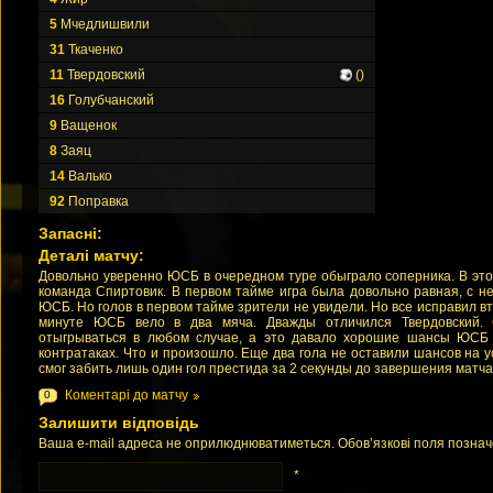
5
Мчедлишвили
31
Ткаченко
11
Твердовский
()
16
Голубчанский
9
Ващенок
8
Заяц
14
Валько
92
Поправка
Запасні:
Деталі матчу:
Довольно уверенно ЮСБ в очередном туре обыграло соперника. В эт
команда Спиртовик. В первом тайме игра была довольно равная, с 
ЮСБ. Но голов в первом тайме зрители не увидели. Но все исправил в
минуте ЮСБ вело в два мяча. Дважды отличился Твердовский. 
отыгрываться в любом случае, а это давало хорошие шансы ЮСБ 
контратаках. Что и произошло. Еще два гола не оставили шансов на у
смог забить лишь один гол престида за 2 секунды до завершения матча
Коментарі до матчу
0
Залишити відповідь
Ваша e-mail адреса не оприлюднюватиметься. Обов’язкові поля позна
*