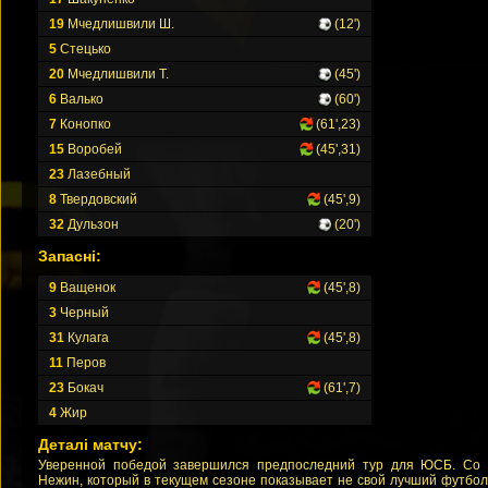
19
Мчедлишвили Ш.
(12')
5
Стецько
20
Мчедлишвили Т.
(45')
6
Валько
(60')
7
Конопко
(61',23)
15
Воробей
(45',31)
23
Лазебный
8
Твердовский
(45',9)
32
Дульзон
(20')
Запасні:
9
Ващенок
(45',8)
3
Черный
31
Кулага
(45',8)
11
Перов
23
Бокач
(61',7)
4
Жир
Деталі матчу:
Уверенной победой завершился предпоследний тур для ЮСБ. Со 
Нежин, который в текущем сезоне показывает не свой лучший футбол