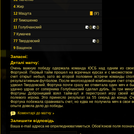
4
Жир
12
Мацута
(9')
27
Тимошенко
11
Голубчанский
()
()
7
Кумачев
77
Твердовский
()
9
Ващенок
Запасні:
Деталі матчу:
Очень важную победу одержала команда ЮСБ над одним из своих
Фортуной. Первый тайм прошел на всречных курсах и с множеством 
счет открыт небыл, зато во второй половине встречи команды спо
результативным футболом. После многоходовой комбинации счет откры
удвоил Твердовский. Фортуна почти сразу же отквитала один мяч и бы
удачно удрав от соперника Голубчанский сделал дубль. За три мин
Фортуны Доброницкий взял тайм-аут и перестроил игру своей ко
полевого игрока. Это принесло результат за 55 секунд до конца. Сч
Фортуна побежала сравнивать счет, но едва не получила мяч в свои 
опыте довела дело до победы.
Коментарі до матчу
0
Залишити відповідь
Ваша e-mail адреса не оприлюднюватиметься. Обов’язкові поля позна