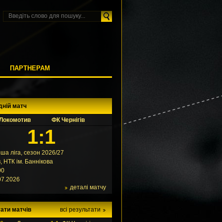
М
ПАРТНЕРАМ
дній матч
Локомотив
ФК Чернігів
1:1
ша ліга, сезон 2026/27
в, НТК ім. Баннікова
00
07.2026
деталі матчу
ати матчів
всі результати