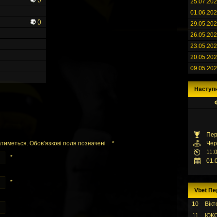
25.07.20
01.06.20
()
29.05.20
26.05.20
23.05.20
20.05.20
09.05.20
Наступ
Пер
тиметься. Обов’язкові поля позначені
*
Чер
11:
*
01.
*
Vbet Пе
10
Вікт
11
ЮК