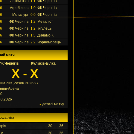
26
Локомотив
1:1
ФК Чернігів
26
Агробізнес
1:0
ФК Чернігів
26
Металург
0:0
ФК Чернігів
26
ФК Чернігів
1:2
Металіст
26
ФК Чернігів
1:2
Інгулець
26
ФК Чернігів
1:3
Динамо К
26
ФК Чернігів
2:2
Чорноморець
ний матч
ФК Чернігів
Куликів-Білка
X - X
ша ліга, сезон 2026/27
нігів-Арена
00
08.2026
деталі матчу
рша ліга
орія
30
36
СА
30
36