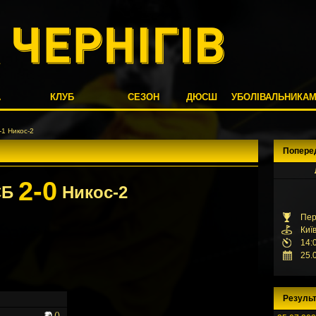
А
КЛУБ
СЕЗОН
ДЮСШ
УБОЛІВАЛЬНИКА
1 Никос-2
Попере
2-0
СБ
Никос-2
Пер
Киї
14:
25.
Результ
()