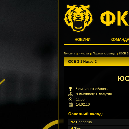
НОВИНИ
КОМАНД
Головна
Футзал
Первая команда
ЮСБ 3-
ЮСБ 3-1 Никос-2
Ю
Чемпионат области
"Олимпиец" Славутич
11.00
14.02.10
Основний склад:
92
Поправка
4
Жир