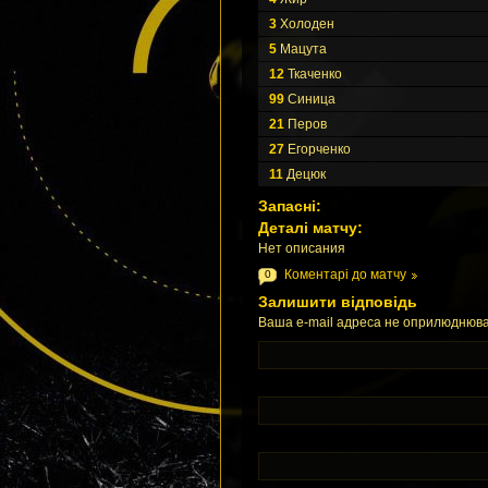
3
Холоден
5
Мацута
12
Ткаченко
99
Синица
21
Перов
27
Егорченко
11
Децюк
Запасні:
Деталі матчу:
Нет описания
Коментарі до матчу
0
Залишити відповідь
Ваша e-mail адреса не оприлюднюва