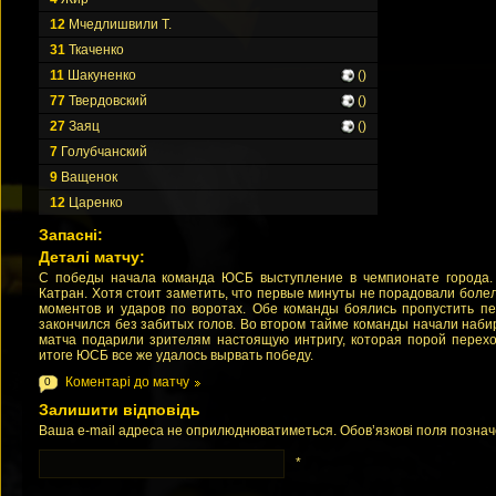
12
Мчедлишвили Т.
31
Ткаченко
11
Шакуненко
()
77
Твердовский
()
27
Заяц
()
7
Голубчанский
9
Ващенок
12
Царенко
Запасні:
Деталі матчу:
С победы начала команда ЮСБ выступление в чемпионате города.
Катран. Хотя стоит заметить, что первые минуты не порадовали бол
моментов и ударов по воротах. Обе команды боялись пропустить пе
закончился без забитых голов. Во втором тайме команды начали наби
матча подарили зрителям настоящую интригу, которая порой перехо
итоге ЮСБ все же удалось вырвать победу.
Коментарі до матчу
0
Залишити відповідь
Ваша e-mail адреса не оприлюднюватиметься. Обов’язкові поля позна
*