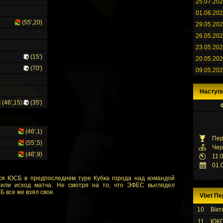
25.07.20
01.06.20
(55',20)
29.05.20
26.05.20
23.05.20
(15')
20.05.20
(70')
09.05.20
Наступ
(46',15)
(35')
(46',1)
Пер
(55',5)
Чер
(46',9)
11:
01.
ся ЮСБ в предпоследнем туре Кубка города над командой
или исход матча. Не смотря на то, что ЭФЕС выглядел
Б все же взял свое.
Vbet Пе
10
Вікт
11
ЮК