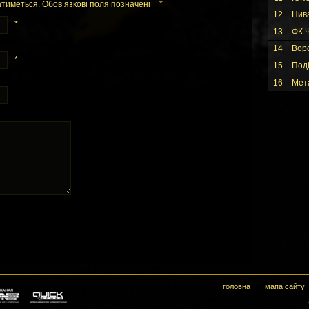
тиметься. Обов’язкові поля позначені
*
12
Нив
*
13
ФК Ч
14
Вор
*
15
Под
16
Мет
головна
мапа сайту