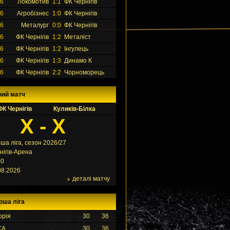
26
Локомотив
1:1
ФК Чернігів
26
Агробізнес
1:0
ФК Чернігів
26
Металург
0:0
ФК Чернігів
26
ФК Чернігів
1:2
Металіст
26
ФК Чернігів
1:2
Інгулець
26
ФК Чернігів
1:3
Динамо К
26
ФК Чернігів
2:2
Чорноморець
ний матч
ФК Чернігів
Куликів-Білка
X - X
ша ліга, сезон 2026/27
нігів-Арена
00
08.2026
деталі матчу
рша ліга
орія
30
36
СА
30
36