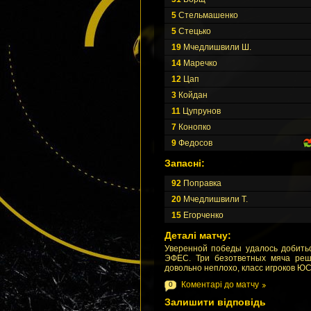
5
Стельмашенко
5
Стецько
19
Мчедлишвили Ш.
14
Маречко
12
Цап
3
Койдан
11
Цупрунов
7
Конопко
9
Федосов
Запасні:
92
Поправка
20
Мчедлишвили Т.
15
Егорченко
Деталі матчу:
Уверенной победы удалось добить
ЭФЕС. Три безответных мяча реш
довольно неплохо, класс игроков ЮС
Коментарі до матчу
0
Залишити відповідь