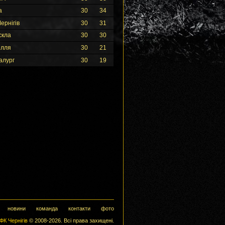
а
30
34
ернігів
30
31
скла
30
30
ілля
30
21
алург
30
19
новини
команда
контакти
фото
ФК Чернігів
© 2008-2026. Всі права захищені.