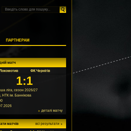
М
ПАРТНЕРАМ
дній матч
Локомотив
ФК Чернігів
1:1
ша ліга, сезон 2026/27
в, НТК ім. Баннікова
00
07.2026
деталі матчу
ати матчів
всі результати