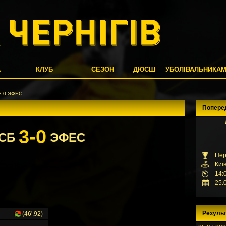
А
КЛУБ
СЕЗОН
ДЮСШ
УБОЛІВАЛЬНИКА
3-0 ЭФЕС
Попере
3-0
СБ
ЭФЕС
Пер
Киї
14:
25.
Результ
(46',92)