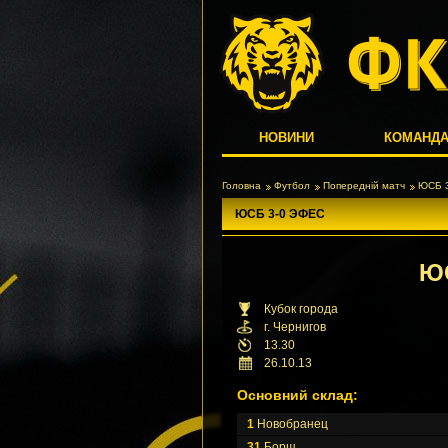
НОВИНИ
КОМАНД
Головна
Футбол
Попередній матч
ЮСБ 
ЮСБ 3-0 ЭФЕС
Ю
Кубок города
г. Чернигов
13.30
26.10.13
Основний склад:
1
Новобранец
31
Борщ