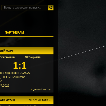
М
ПАРТНЕРАМ
дній матч
Локомотив
ФК Чернігів
1:1
ша ліга, сезон 2026/27
в, НТК ім. Баннікова
00
07.2026
деталі матчу
ати матчів
всі результати