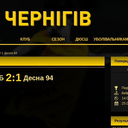
А
КЛУБ
СЕЗОН
ДЮСШ
УБОЛІВАЛЬНИКА
:1 Десна 94
Попере
2:1
Б
Десна 94
Пер
Киї
14:
25.
Результ