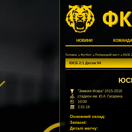
НОВИНИ
КОМАНД
Головна
Футбол
Попередній матч
ЮСБ 2
ЮСБ 2:1 Десна 94
ЮС
"Зимняя Искра" 2015-2016
стадион им. Ю.А. Гагарина
10:00
2.01.16
Основний склад:
Запасні:
Деталі матчу: