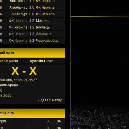
26
Локомотив
1:1
ФК Чернігів
26
Агробізнес
1:0
ФК Чернігів
26
Металург
0:0
ФК Чернігів
26
ФК Чернігів
1:2
Металіст
26
ФК Чернігів
1:2
Інгулець
26
ФК Чернігів
1:3
Динамо К
26
ФК Чернігів
2:2
Чорноморець
ний матч
ФК Чернігів
Куликів-Білка
X - X
ша ліга, сезон 2026/27
нігів-Арена
00
08.2026
деталі матчу
рша ліга
орія
30
36
СА
30
36