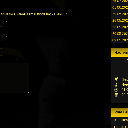
25.07.20
01.06.20
29.05.20
тиметься. Обов’язкові поля позначені
*
26.05.20
*
23.05.20
20.05.20
*
09.05.20
Наступ
Пер
Чер
11:
01.
Vbet Пе
10
Вікт
11
ЮК