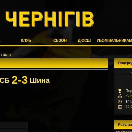
А
КЛУБ
СЕЗОН
ДЮСШ
УБОЛІВАЛЬНИКА
-3 Шина
Попере
2-3
СБ
Шина
Пер
Киї
14:
25.
Результ