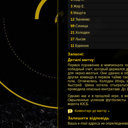
3
Жир Е.
5
Мацута
12
Ткаченко
99
Синица
21
Холоден
27
Лысак
11
Буренок
Запасні:
Деталі матчу:
Первое поражение в чемпионате г
победный счет, который держался д
для черно-желтых. Они удачно и об
другая команда в первом тайме та
гола. Отличились Холоден Игорь 
быстрей. Шина хотела отыгратьс
проводила опасные контратаки. До 1
Однако как и в прошлой игре, в 
Окрыленные успехом футболисты Ш
ворота ЮСБ.
Коментарі до матчу
0
Залишити відповідь
Ваша e-mail адреса не оприлюднюва