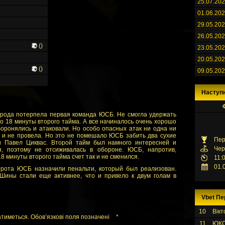
25.07.20
01.06.20
29.05.20
26.05.20
()
23.05.20
20.05.20
()
09.05.20
Наступ
орода потерпела первая команда ЮСБ. Не смогла удержать
о 18 минуты второго тайма. А все начиналось очень хорошо
оронялись и атаковали. Но особо опасных атак ни одна ни
к и не провела. Но это не помешало ЮСБ забить два сухие
Пер
и Павел Циквас. Второй тайм был намного интересней и
Чер
я, поэтому не отсиживалась в обороне. ЮСБ, напротив,
8 минуты второго тайма счет так и не сменился.
11:
01.
ворота ЮСБ назначили пенальти, который был реализован.
ины стали еще активнее, что и привело к двум голам в
Vbet Пе
10
Вікт
тиметься. Обов’язкові поля позначені
*
11
ЮК