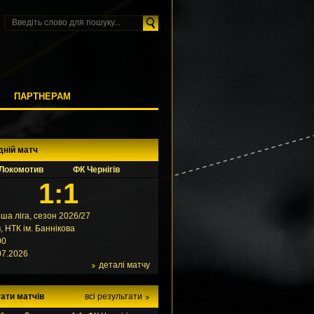
М
ПАРТНЕРАМ
дній матч
Локомотив
ФК Чернігів
1:1
ша ліга, сезон 2026/27
в, НТК ім. Баннікова
00
07.2026
деталі матчу
ати матчів
всі результати