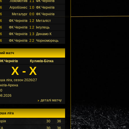
26
Локомотив
1:1
ФК Чернігів
26
Агробізнес
1:0
ФК Чернігів
26
Металург
0:0
ФК Чернігів
26
ФК Чернігів
1:2
Металіст
26
ФК Чернігів
1:2
Інгулець
26
ФК Чернігів
1:3
Динамо К
26
ФК Чернігів
2:2
Чорноморець
ний матч
ФК Чернігів
Куликів-Білка
X - X
ша ліга, сезон 2026/27
нігів-Арена
00
08.2026
деталі матчу
рша ліга
орія
30
36
СА
30
36