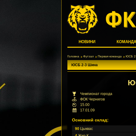
НОВИНИ
КОМАНД
Головна
Футзал
Первая команда
ЮСБ 2
ЮСБ 2-3 Шина
Ю
Чемпионат города
ФОК Чернигов
15.00
17.01.09
Основний склад:
90
Цыквас
4
Жир К.