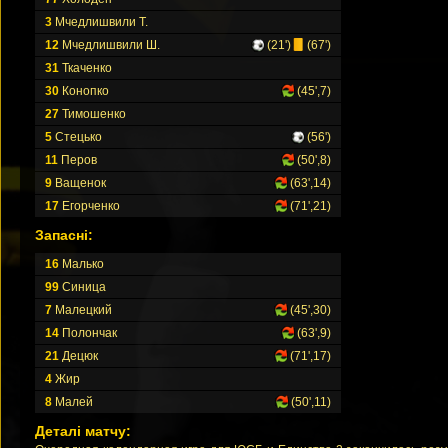
3
Мчедлишвили Т.
12
Мчедлишвили Ш.
(21')
(67')
31
Ткаченко
30
Конопко
(45',7)
27
Тимошенко
5
Стецько
(56')
11
Перов
(50',8)
9
Ващенок
(63',14)
17
Егорченко
(71',21)
Запасні:
16
Малько
99
Синица
7
Малецкий
(45',30)
14
Полончак
(63',9)
21
Децюк
(71',17)
4
Жир
8
Малей
(50',11)
Деталі матчу: