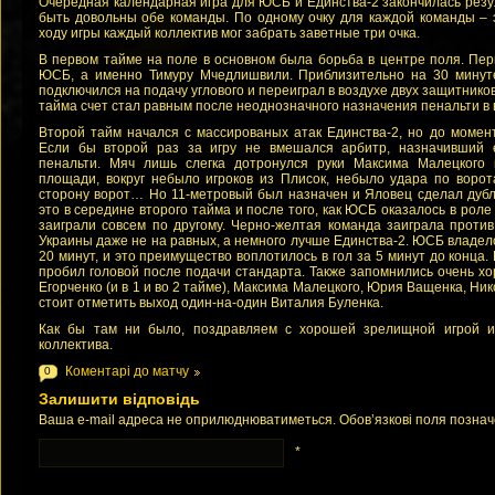
Очередная календарная игра для ЮСБ и Единства-2 закончилась рез
быть довольны обе команды. По одному очку для каждой команды – 
ходу игры каждый коллектив мог забрать заветные три очка.
В первом тайме на поле в основном была борьба в центре поля. Пе
ЮСБ, а именно Тимуру Мчедлишвили. Приблизительно на 30 минут
подключился на подачу углового и переиграл в воздухе двух защитников
тайма счет стал равным после неоднозначного назначения пенальти в
Второй тайм начался с массированых атак Единства-2, но до момен
Если бы второй раз за игру не вмешался арбитр, назначивший
пенальти. Мяч лишь слегка дотронулся руки Максима Малецкого
площади, вокруг небыло игроков из Плисок, небыло удара по ворот
сторону ворот… Но 11-метровый был назначен и Яловец сделал дубл
это в середине второго тайма и после того, как ЮСБ оказалось в рол
заиграли совсем по другому. Черно-желтая команда заиграла проти
Украины даже не на равных, а немного лучше Единства-2. ЮСБ владе
20 минут, и это преимущество воплотилось в гол за 5 минут до конца
пробил головой после подачи стандарта. Также запомнились очень 
Егорченко (и в 1 и во 2 тайме), Максима Малецкого, Юрия Ващенка, Ник
стоит отметить выход один-на-один Виталия Буленка.
Как бы там ни было, поздравляем с хорошей зрелищной игрой 
коллектива.
Коментарі до матчу
0
Залишити відповідь
Ваша e-mail адреса не оприлюднюватиметься. Обов’язкові поля позна
*