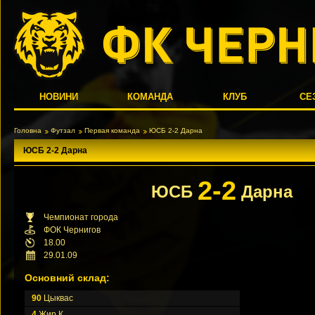
НОВИНИ
КОМАНДА
КЛУБ
СЕ
Головна
Футзал
Первая команда
ЮСБ 2-2 Дарна
ЮСБ 2-2 Дарна
2-2
ЮСБ
Дарна
Чемпионат города
ФОК Чернигов
18.00
29.01.09
Основний склад:
90
Цыквас
4
Жир К.