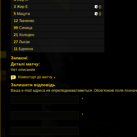
3
Жир Е.
()
5
Мацута
()
12
Ткаченко
99
Синица
21
Холоден
27
Лысак
11
Буренок
Запасні:
Деталі матчу:
Нет описания
Коментарі до матчу
0
Залишити відповідь
Ваша e-mail адреса не оприлюднюватиметься. Обов’язкові поля позна
*
*