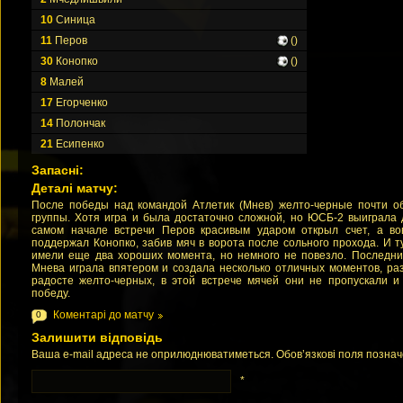
10
Синица
11
Перов
()
30
Конопко
()
8
Малей
17
Егорченко
14
Полончак
21
Есипенко
Запасні:
Деталі матчу:
После победы над командой Атлетик (Мнев) желто-черные почти о
группы. Хотя игра и была достаточно сложной, но ЮСБ-2 выиграла 
самом начале встречи Перов красивым ударом открыл счет, а во
поддержал Конопко, забив мяч в ворота после сольного прохода. И
имели еще два хороших момента, но немного не повезло. Последни
Мнева играла впятером и создала несколько отличных моментов, раз
радосте желто-черных, в этой встрече мячей они не пропускали 
победу.
Коментарі до матчу
0
Залишити відповідь
Ваша e-mail адреса не оприлюднюватиметься. Обов’язкові поля позна
*