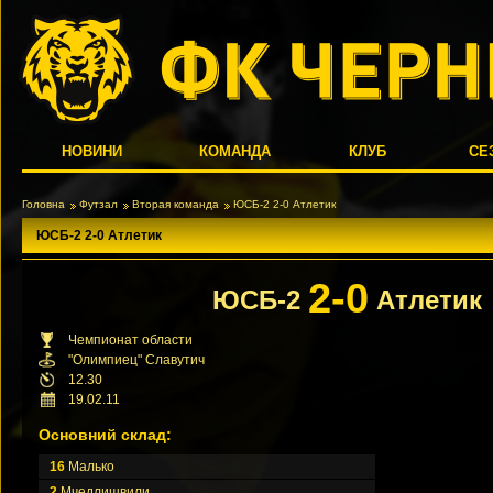
НОВИНИ
КОМАНДА
КЛУБ
СЕ
Головна
Футзал
Вторая команда
ЮСБ-2 2-0 Атлетик
ЮСБ-2 2-0 Атлетик
2-0
ЮСБ-2
Атлетик
Чемпионат области
"Олимпиец" Славутич
12.30
19.02.11
Основний склад:
16
Малько
2
Мчедлишвили