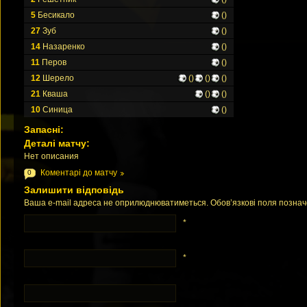
5
Бесикало
()
27
Зуб
()
14
Назаренко
()
11
Перов
()
12
Шерело
()
()
()
21
Кваша
()
()
10
Синица
()
Запасні:
Деталі матчу:
Нет описания
Коментарі до матчу
0
Залишити відповідь
Ваша e-mail адреса не оприлюднюватиметься. Обов’язкові поля позна
*
*