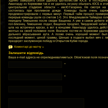
Удачно завершить сезон удалось футболистам ЮСБ. В последней
Авангарду из Корюковки так и не удалось ни разу обыграть ЮСБ в это
центральном стадионе области – им.Ю.Гагарина. Не смотря на о
состоялась при проливном дожде. Команды были очень заря
продемонстрировали с первых минут. Первый тайм прошел примерно
перерыв команды ушли со счетом 1-0. Это Мчедлишвили Таймураз го
передачу Тимошенко после скидки Ващенка. А уже в самом дебюте в
гол-близнец. Тимошенко подал, Ващенок продлил, Твердовский забил.
шла на встречных курсах, а вот в концовке Авангарду удалось дейст
желтых на своей половине поля. Вначале гостям из Корюковки удало
дальнего вбрасывания аута. А позже очень хороший момент был
последний момент, ценой травмы, Шенько в подкате выбил мяч с ли
празднует заслуженную победу в Открытом Кубке города.
Коментарі до матчу
0
Залишити відповідь
Ваша e-mail адреса не оприлюднюватиметься. Обов’язкові поля позна
*
*