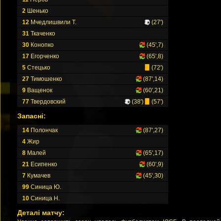
2
Шенько
12
Мчедлишвили Т.
(27')
31
Ткаченко
30
Конопко
(45',7)
17
Егорченко
(65',8)
5
Стецько
(72')
27
Тимошенко
(87',14)
9
Ващенок
(60',21)
77
Твердовский
(38')
(57')
Запасні:
14
Полончак
(87',27)
4
Жир
8
Малей
(65',17)
21
Есипенко
(60',9)
7
Кумачев
(45',30)
99
Синица Ю.
10
Синица Н.
Деталі матчу: