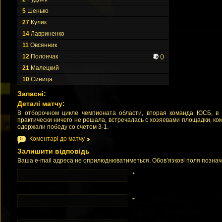
5
Шенько
27
Кулик
14
Лавриненко
11
Овсянник
12
Полончак
()
21
Малецкий
10
Синица
Запасні:
Деталі матчу:
В отборочном цикле чемпионата области, вторая команда ЮСБ, в 
практически ничего не решала, встречалась с хозяевами площадки, ко
одержали победу со счетом 3-1.
Коментарі до матчу
0
Залишити відповідь
Ваша e-mail адреса не оприлюднюватиметься. Обов’язкові поля позна
*
*