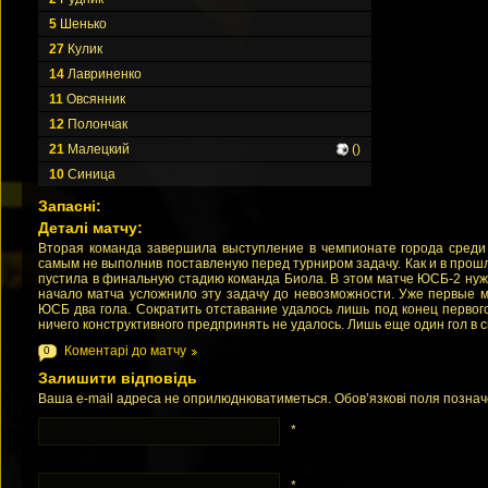
5
Шенько
27
Кулик
14
Лавриненко
11
Овсянник
12
Полончак
21
Малецкий
()
10
Синица
Запасні:
Деталі матчу:
Вторая команда завершила выступление в чемпионате города среди 
самым не выполнив поставленую перед турниром задачу. Как и в прошл
пустила в финальную стадию команда Биола. В этом матче ЮСБ-2 ну
начало матча усложнило эту задачу до невозможности. Уже первые 
ЮСБ два гола. Сократить отставание удалось лишь под конец первог
ничего конструктивного предпринять не удалось. Лишь еще один гол в с
Коментарі до матчу
0
Залишити відповідь
Ваша e-mail адреса не оприлюднюватиметься. Обов’язкові поля позна
*
*