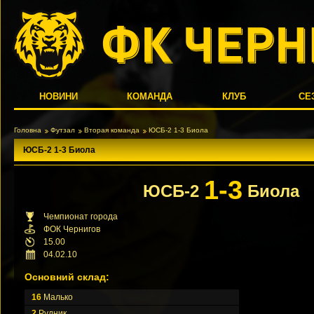
НОВИНИ
КОМАНДА
КЛУБ
СЕ
Головна
Футзал
Вторая команда
ЮСБ-2 1-3 Биола
ЮСБ-2 1-3 Биола
1-3
ЮСБ-2
Биола
Чемпионат города
ФОК Чернигов
15.00
04.02.10
Основний склад:
16
Малько
2
Рудник