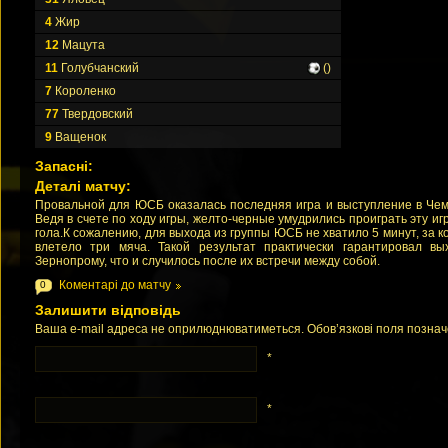
4
Жир
12
Мацута
11
Голубчанский
()
7
Короленко
77
Твердовский
9
Ващенок
Запасні:
Деталі матчу:
Провальной для ЮСБ оказалась последняя игра и выступление в Чем
Ведя в счете по ходу игры, желто-черные умудрились проиграть эту иг
гола.К сожалению, для выхода из группы ЮСБ не хватило 5 минут, за 
влетело три мяча. Такой результат практически гарантировал в
Зернопрому, что и случилось после их встречи между собой.
Коментарі до матчу
0
Залишити відповідь
Ваша e-mail адреса не оприлюднюватиметься. Обов’язкові поля позна
*
*