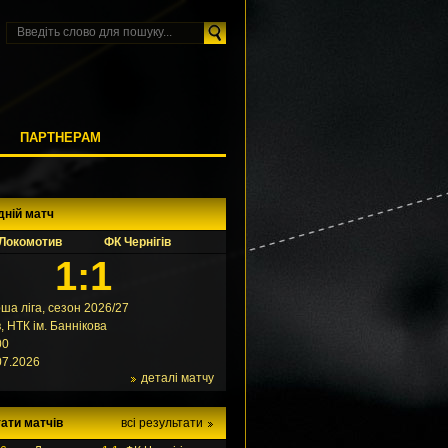
М
ПАРТНЕРАМ
дній матч
Локомотив
ФК Чернігів
1:1
ша ліга, сезон 2026/27
в, НТК ім. Баннікова
00
07.2026
деталі матчу
ати матчів
всі результати