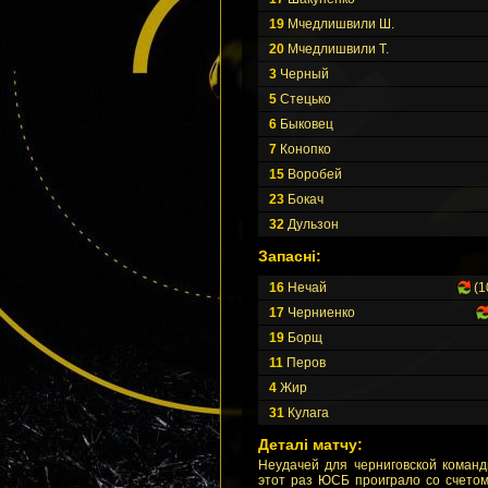
19
Мчедлишвили Ш.
20
Мчедлишвили Т.
3
Черный
5
Стецько
6
Быковец
7
Конопко
15
Воробей
23
Бокач
32
Дульзон
Запасні:
16
Нечай
(1
17
Черниенко
19
Борщ
11
Перов
4
Жир
31
Кулага
Деталі матчу:
Неудачей для черниговской команд
этот раз ЮСБ проиграло со счетом