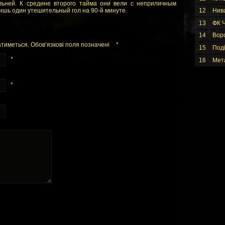
льней. К средине второго тайма они вели с неприличным
лишь один утешительный гол на 90-й минуте.
12
Нив
13
ФК Ч
14
Вор
тиметься. Обов’язкові поля позначені
*
15
Под
*
16
Мет
*