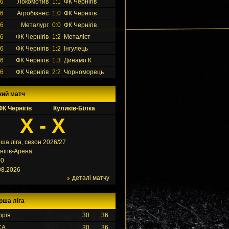
26
Локомотив
1:1
ФК Чернігів
26
Агробізнес
1:0
ФК Чернігів
26
Металург
0:0
ФК Чернігів
26
ФК Чернігів
1:2
Металіст
26
ФК Чернігів
1:2
Інгулець
26
ФК Чернігів
1:3
Динамо К
26
ФК Чернігів
2:2
Чорноморець
ний матч
ФК Чернігів
Куликів-Білка
X - X
ша ліга, сезон 2026/27
нігів-Арена
00
08.2026
деталі матчу
рша ліга
орія
30
36
СА
30
36