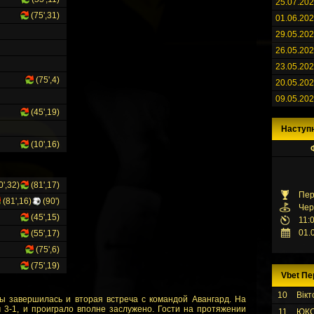
25.07.20
(75',31)
01.06.20
29.05.20
26.05.20
23.05.20
(75',4)
20.05.20
09.05.20
(45',19)
Наступ
(10',16)
0',32)
(81',17)
Пер
(81',16)
(90')
Чер
(45',15)
11:
01.
(55',17)
(75',6)
(75',19)
Vbet Пе
10
Вікт
ы завершилась и вторая встреча с командой Авангард. На
 3-1, и проиграло вполне заслужено. Гости на протяжении
11
ЮК