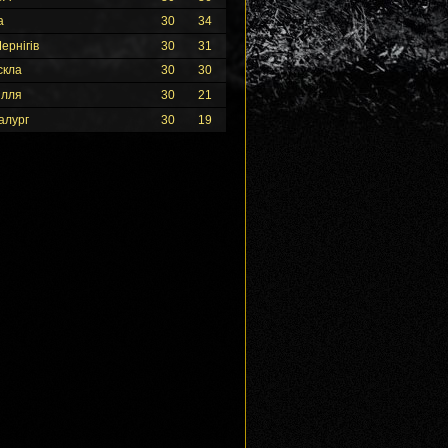
а
30
34
ернігів
30
31
скла
30
30
ілля
30
21
алург
30
19