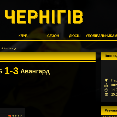
А
КЛУБ
СЕЗОН
ДЮСШ
УБОЛІВАЛЬНИКА
-3 Авангард
Попере
1-3
Б
Авангард
Пер
Киї
14:
25.
Результ
(55',11)