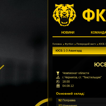
НОВИНИ
КОМАНД
Головна
Футбол
Попередній матч
ЮСБ 1
ЮСБ 1-3 Авангард
ЮС
Чемпионат области
г. Чернигов, ст. "Текстильщик"
18.00
04.08.12
Основний склад:
92
Поправка
17
Шакуненко