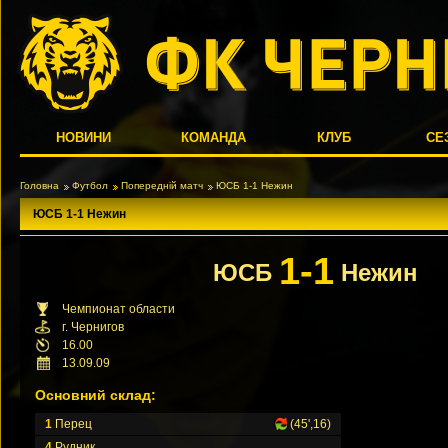
НОВИНИ
КОМАНДА
КЛУБ
СЕ
Головна
Футбол
Попередній матч
ЮСБ 1-1 Нежин
ЮСБ 1-1 Нежин
1-1
ЮСБ
Нежин
Чемпионат области
г. Чернигов
16.00
13.09.09
Основний склад:
1
Перец
(45',16)
4
Рудник