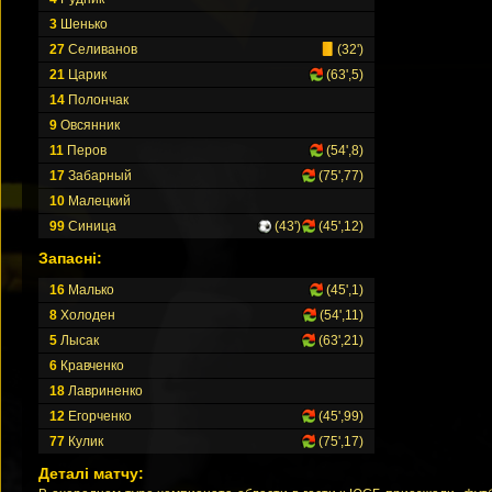
3
Шенько
27
Селиванов
(32')
21
Царик
(63',5)
14
Полончак
9
Овсянник
11
Перов
(54',8)
17
Забарный
(75',77)
10
Малецкий
99
Синица
(43')
(45',12)
Запасні:
16
Малько
(45',1)
8
Холоден
(54',11)
5
Лысак
(63',21)
6
Кравченко
18
Лавриненко
12
Егорченко
(45',99)
77
Кулик
(75',17)
Деталі матчу: