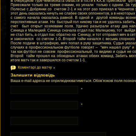
В очередном туре чемпионата области в гости к ЮСБ приезжали фут
Приезжали только за тремя очками, но уехали только с одним. За ту
Полесье с Добрянки со счетом 2-1 и на этот раз приехал в Чернигов 
этот день оказались ничуть не слабее своих оппонентов, а в некоторых
с самого начала оказалась равной. В одной и другой команды возн
перспективные атаки. Но быстрый гол никому так и не удалось забить
счет был открыт хозяевами поля. Удачно разыграли атаку два 
Синица и Малецкий. Синица сначала отдал пас Малецкому, тот выйдя 
не стал бить, а отдал пас обратно на Синицу, и тот отправил мяч в сет
и закончился со счетом 1-0. Второй тайм начался с весьма спорног
После подачи в штрафную, мяч попал в руку защитника. Судья указал
случаях в профессиональном футболе говорят – “мяч нашел руку” и 
так как футбол не совсем профессиональный, то видимо и судья не 
Второй тайм прошел на обоюдных атаках обеих команд. Забить могли
итоге матч так и завершился со счетом 1-1.
Коментарі до матчу
0
Залишити відповідь
Ваша e-mail адреса не оприлюднюватиметься. Обов’язкові поля позна
*
*