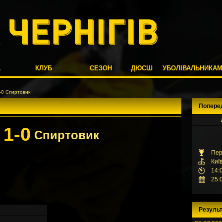
А
КЛУБ
СЕЗОН
ДЮСШ
УБОЛІВАЛЬНИКА
0 Спиртовик
Попере
1-0
Б
Спиртовик
Пер
Киї
14:
25.
Результ