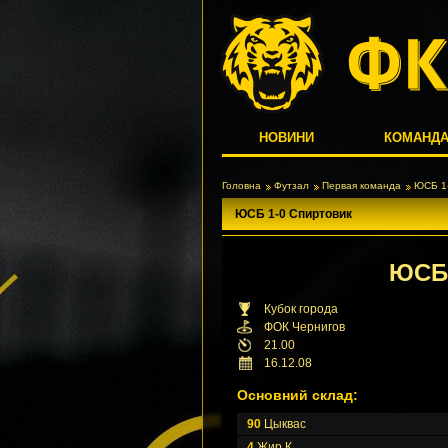
НОВИНИ
КОМАНД
Головна
Футзал
Первая команда
ЮСБ 1-
ЮСБ 1-0 Спиртовик
ЮС
Кубок города
ФОК Чернигов
21.00
16.12.08
Основний склад:
90
Цыквас
4
Жир К.