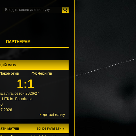
М
ПАРТНЕРАМ
дній матч
Локомотив
ФК Чернігів
1:1
ша ліга, сезон 2026/27
в, НТК ім. Баннікова
00
07.2026
деталі матчу
ати матчів
всі результати