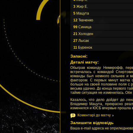
3
Жир Е.
5
Мацута
12
Ткаченко
99
Синица
21
Холоден
27
Лысак
11
Буренок
Запасні:
Деталі матчу:
Обыграв команду Немирофф, перв
встречалась с командой Спиртовик
команды был немного сильнее и м
фактором. С первых минут матча 
больше на своей половине поля с р
весьма удачно. До конца первого та
тайме ситуация не изменилась. Обе к
Казалось, что дело дойдет до пен
Владимир Мацута, прекрасно реал
изменился и ЮСБ впервые прошла в 
Коментарі до матчу
0
Залишити відповідь
Ваша e-mail адреса не оприлюднюва