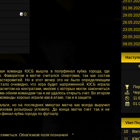
25.07.20
01.06.20
()
29.05.20
26.05.20
23.05.20
20.05.20
09.05.20
Наступ
ая команда ЮСБ вышла в полуфинал кубка города, где
. Фаворитом в матче считался спиртовик, так как состав
астеровитей. Но в этот вечер это не было определяющим
стало очевидно, что игра будет напряженной. ЮСБ играла
Пер
асчетом на контратаки, многие с которых могли закончиться
Чер
йма обеим командам так и не удалось открыть счет. Во втором
оманды хорошо играли как в атаке, так и в защите.
11:
01.
альти, но на последних минутах матча как всегда выручил
изовав розыгрыш углового. До конца матча счет так и не
финал кубка города по футзалу.
Vbet Пе
10
Вікт
тиметься. Обов’язкові поля позначені
*
11
ЮК