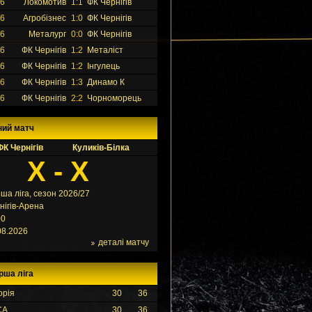
26
Локомотив
1:1
ФК Чернігів
26
Агробізнес
1:0
ФК Чернігів
26
Металург
0:0
ФК Чернігів
26
ФК Чернігів
1:2
Металіст
26
ФК Чернігів
1:2
Інгулець
26
ФК Чернігів
1:3
Динамо К
26
ФК Чернігів
2:2
Чорноморець
ний матч
ФК Чернігів
Куликів-Білка
X - X
ша ліга, сезон 2026/27
нігів-Арена
00
08.2026
деталі матчу
рша ліга
орія
30
36
СА
30
36