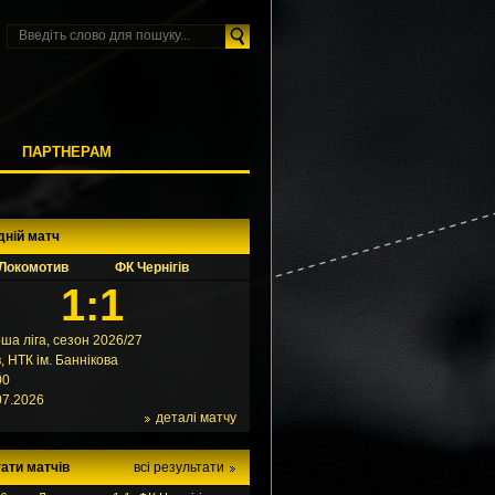
М
ПАРТНЕРАМ
дній матч
Локомотив
ФК Чернігів
1:1
ша ліга, сезон 2026/27
в, НТК ім. Баннікова
00
07.2026
деталі матчу
ати матчів
всі результати