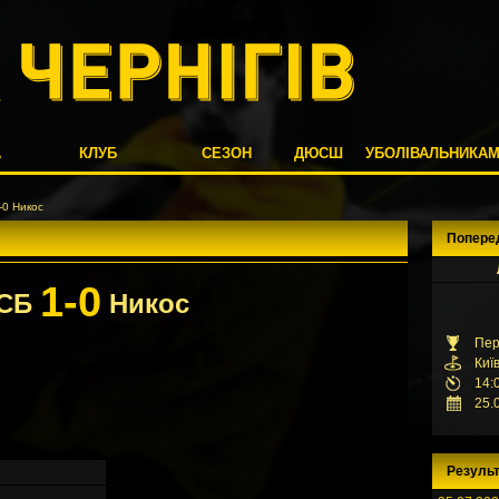
А
КЛУБ
СЕЗОН
ДЮСШ
УБОЛІВАЛЬНИКА
0 Никос
Попере
1-0
СБ
Никос
Пер
Киї
14:
25.
Результ