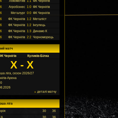
26
Локомотив
1:1
ФК Чернігів
26
Агробізнес
1:0
ФК Чернігів
26
Металург
0:0
ФК Чернігів
26
ФК Чернігів
1:2
Металіст
26
ФК Чернігів
1:2
Інгулець
26
ФК Чернігів
1:3
Динамо К
26
ФК Чернігів
2:2
Чорноморець
ний матч
ФК Чернігів
Куликів-Білка
X - X
ша ліга, сезон 2026/27
нігів-Арена
00
08.2026
деталі матчу
рша ліга
орія
30
36
СА
30
36