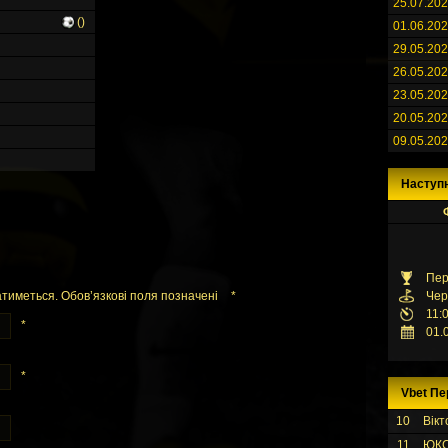
25.07.20
()
01.06.20
29.05.20
26.05.20
23.05.20
20.05.20
09.05.20
Наступ
Пер
тиметься. Обов’язкові поля позначені
*
Чер
11:
*
01.
*
Vbet Пе
10
Вікт
11
ЮК