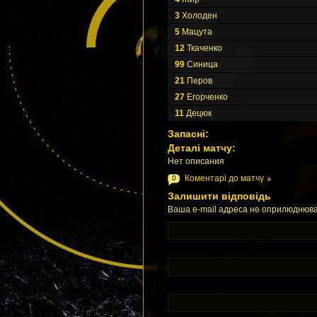
3
Холоден
5
Мацута
12
Ткаченко
99
Синица
21
Перов
27
Егорченко
11
Децюк
Запасні:
Деталі матчу:
Нет описания
Коментарі до матчу
0
Залишити відповідь
Ваша e-mail адреса не оприлюднюва