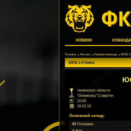
НОВИНИ
КОМАНД
Головна
Футзал
Первая команда
ЮСБ 1-
ЮСБ 1-0 Никос
Ю
Чемпионат области
"Олимпиец" Славутич
10.00
20.02.10
Основний склад:
92
Поправка
4
Жир