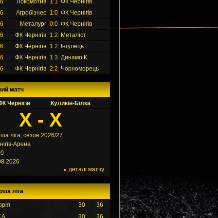
26
Локомотив
1:1
ФК Чернігів
26
Агробізнес
1:0
ФК Чернігів
26
Металург
0:0
ФК Чернігів
26
ФК Чернігів
1:2
Металіст
26
ФК Чернігів
1:2
Інгулець
26
ФК Чернігів
1:3
Динамо К
26
ФК Чернігів
2:2
Чорноморець
ний матч
ФК Чернігів
Куликів-Білка
X - X
ша ліга, сезон 2026/27
нігів-Арена
00
08.2026
деталі матчу
рша ліга
орія
30
36
СА
30
36