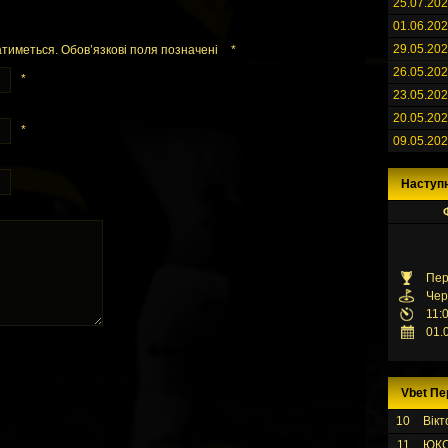
25.07.20
01.06.20
29.05.20
тиметься. Обов’язкові поля позначені
*
26.05.20
*
23.05.20
20.05.20
*
09.05.20
Наступ
Пер
Чер
11:
01.
Vbet Пе
10
Вікт
11
ЮК