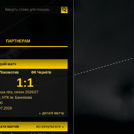
М
ПАРТНЕРАМ
дній матч
Локомотив
ФК Чернігів
1:1
ша ліга, сезон 2026/27
в, НТК ім. Баннікова
00
07.2026
деталі матчу
ати матчів
всі результати