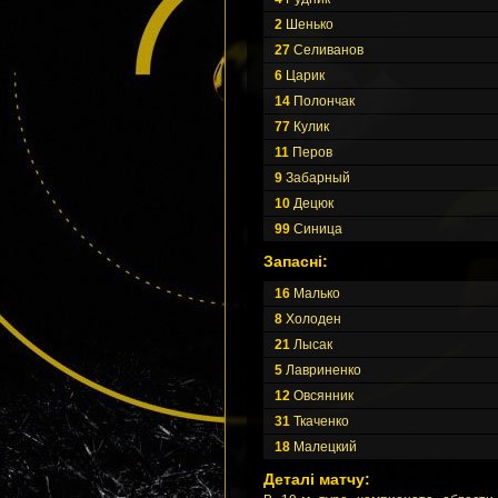
2
Шенько
27
Селиванов
6
Царик
14
Полончак
77
Кулик
11
Перов
9
Забарный
10
Децюк
99
Синица
Запасні:
16
Малько
8
Холоден
21
Лысак
5
Лавриненко
12
Овсянник
31
Ткаченко
18
Малецкий
Деталі матчу: