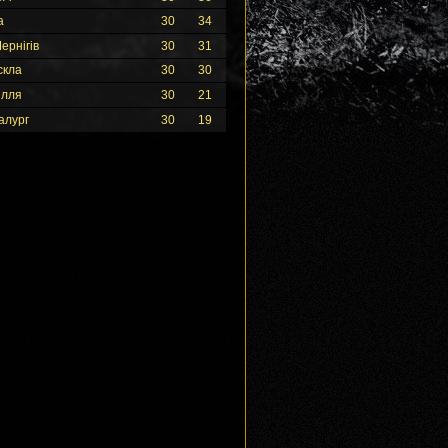
а
30
34
ернігів
30
31
скла
30
30
ілля
30
21
алург
30
19