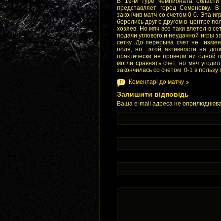
В 19-м туре чемпионата области
представляет город Семеновку. 
закончив матч со счетом 0-0. Эта 
боролись друг с другом в центре по
хозяев. Но мяч все таки влетел в се
подачи углового и неудачной игры 
сетку. До перерыва счет не изме
поля, но этой активности на дол
практически не провели ни одной 
могли сравнять счет, но мяч угодил
закончилась со счетом 0-1 в пользу 
Коментарі до матчу
0
Залишити відповідь
Ваша e-mail адреса не оприлюднюва