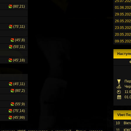
25.07.20
(80',21)
01.06.20
29.05.20
26.05.20
(75',11)
23.05.20
20.05.20
(45',8)
09.05.20
(55',11)
Наступ
(45',18)
Пер
(45',11)
Чер
(80',2)
11:
01.
(55',9)
(75',14)
Vbet Пе
(45',99)
10
Вікт
11
ЮК