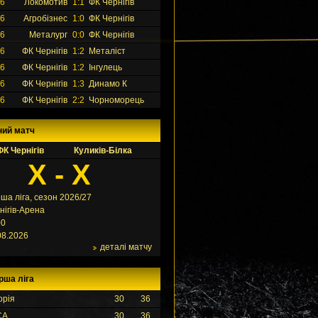
26
Локомотив
1:1
ФК Чернігів
26
Агробізнес
1:0
ФК Чернігів
26
Металург
0:0
ФК Чернігів
26
ФК Чернігів
1:2
Металіст
26
ФК Чернігів
1:2
Інгулець
26
ФК Чернігів
1:3
Динамо К
26
ФК Чернігів
2:2
Чорноморець
ний матч
ФК Чернігів
Куликів-Білка
X - X
ша ліга, сезон 2026/27
нігів-Арена
00
08.2026
деталі матчу
рша ліга
орія
30
36
СА
30
36