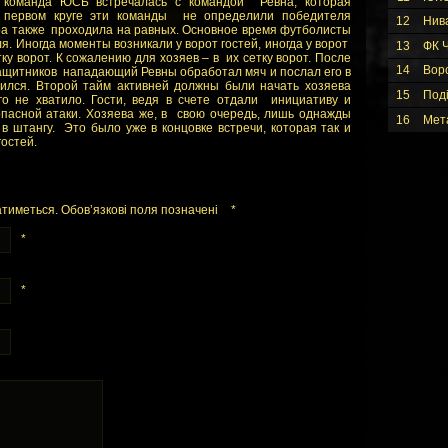
 команда ЮСБ встречалась с командой Ревна, которая
В первом круге эти команды не определили победителя
12
Нив
игра также проходила на равных. Основное время футболисты
ля. Иногда моменты возникали у ворот гостей, иногда у ворот
13
ФК Ч
тку ворот. К сожалению для хозяев – в их сетку ворот. После
14
Вор
защитников нападающий Ревны обработал мяч и послал его в
нился. Второй тайм активней должны были начать хозяева
15
Под
го не хватило. Гости, ведя в счете отдали инициативу и
опасной атаки. Хозяева же, в свою очередь, лишь однажды
16
Мет
 в штангу. Это было уже в концовке встречи, которая так и
гостей.
тиметься. Обов’язкові поля позначені
*
*
*