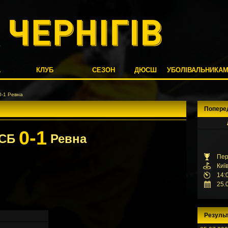
А
КЛУБ
СЕЗОН
ДЮСШ
УБОЛІВАЛЬНИКА
-1 Ревна
Попере
0-1
СБ
Ревна
Пер
Киї
14:
25.
Результ