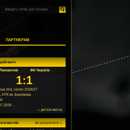
М
ПАРТНЕРАМ
дній матч
Локомотив
ФК Чернігів
1:1
ша ліга, сезон 2026/27
в, НТК ім. Баннікова
00
07.2026
деталі матчу
ати матчів
всі результати