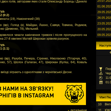
25.07.20
ті двох голів, авторами яких стали Олександр Борець і Данило
01.06.20
тур.
29.05.20
2 (0:2)
26.05.20
чината (19), Наконечний (38)
23.05.20
 (вр), Голод (к), Майдан, Лахно, Савчук, Товчиха, Родиков,
нко (Деменко, 78), Мельний.
20.05.20
довелося чекати закінчення тривоги і після пропущеного на
09.05.20
: на 27-й хвилині Матвій Широкан зрівняв рахунок.
тур.
Наступ
1 (1:1)
 (вр), Рахуба, Печера, Сіренко, Ніколаєнко (Тітарчук, 40),
нко, 57), Шолох (Галаган, 47), Широкан (Куліш, 64), Коваль
Пер
виїзді зіграють з однолітками з чернігівської Десни.
Чер
11:
01.
Vbet Пе
10
Вікт
детальніше
11
ЮК