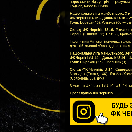
переломити хід зустрічі і в результа
Родіков, вирвати нічию.
Національна ліга майбутнього, 3-й 
ФК Чернігів U-16 – Динамік U-16 – 2:
Голи:
Борець (46), Родиков (60) – Ба
Склад ФК Чернігів U-16:
Романенко
Борець (Синиця, 72), Сотник, Кравче
Підопічним Антона Бойченка також 
дев’ятій хвилині м’яча відіграватися
Національна ліга майбутнього, 3-й 
ФК Чернігів U-14 – Динамік U-14 – 1:
Голи:
Широкан (27) – Мельник (9)
Склад ФК Чернігів U-14:
Свириденко
Мальцев (Саввіді, 46), Дзюба (Хоме
(Солонець, 36), Дука.
3 жовтня ФК Чернігів U-16 та U-14 на 
Пресслужба ФК Чернігів