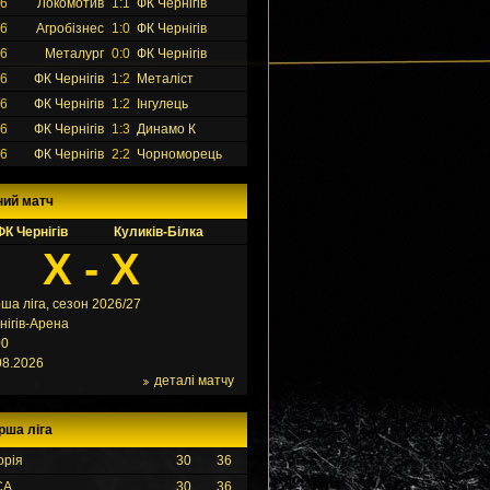
26
Локомотив
1:1
ФК Чернігів
26
Агробізнес
1:0
ФК Чернігів
26
Металург
0:0
ФК Чернігів
26
ФК Чернігів
1:2
Металіст
26
ФК Чернігів
1:2
Інгулець
26
ФК Чернігів
1:3
Динамо К
26
ФК Чернігів
2:2
Чорноморець
ний матч
ФК Чернігів
Куликів-Білка
X - X
ша ліга, сезон 2026/27
нігів-Арена
00
08.2026
деталі матчу
рша ліга
орія
30
36
СА
30
36