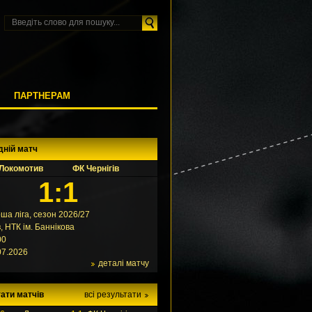
М
ПАРТНЕРАМ
дній матч
Локомотив
ФК Чернігів
1:1
ша ліга, сезон 2026/27
в, НТК ім. Баннікова
00
07.2026
деталі матчу
ати матчів
всі результати