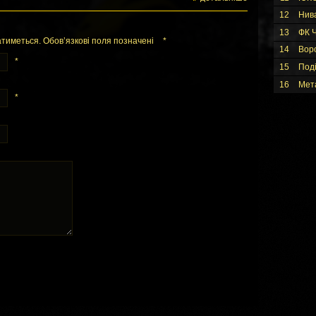
12
Нив
13
ФК Ч
тиметься. Обов’язкові поля позначені
*
14
Вор
*
15
Под
16
Мет
*