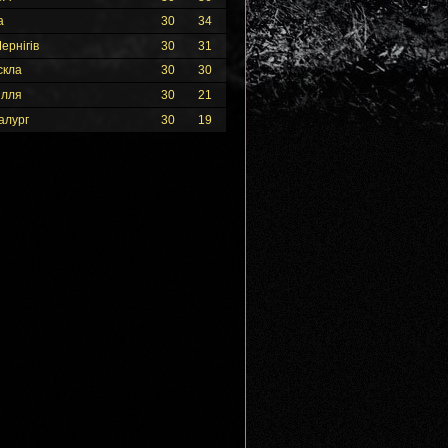
а
30
34
ернігів
30
31
скла
30
30
ілля
30
21
алург
30
19