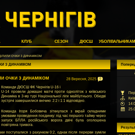
А
КЛУБ
СЕЗОН
ДЮСШ
УБОЛІВАЛЬНИКА
ДІЛИЛИ ОЧКИ З ДИНАМІКОМ
ЧКИ З ДИНАМІКОМ
Попере
ЛИ ОЧКИ З ДИНАМІКОМ
28 Вересня, 2025
0
К
оманди ДЮСШ ФК Чернігів U-16 і
U-14 провели домашні матчі проти одноліток з київського
Пер
Динаміка в 3-му турі Національної ліги майбутнього. Обидві
Киї
зустрічі завершилися внічию: 2:2 і 1:1 відповідно.
14:
25.
Команда Ігоря Бобовича зіткнулася з вкрай складними
умовами проведення поєдинку: під час першого тайму через
запуск БПЛА російського ворога двічі була оголошена
повітряна тривога.
Результ
аки поступалися з рахунком 0:2, однак після перерви зуміли