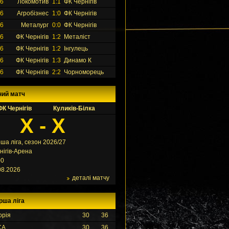
26
Локомотив
1:1
ФК Чернігів
26
Агробізнес
1:0
ФК Чернігів
26
Металург
0:0
ФК Чернігів
26
ФК Чернігів
1:2
Металіст
26
ФК Чернігів
1:2
Інгулець
26
ФК Чернігів
1:3
Динамо К
26
ФК Чернігів
2:2
Чорноморець
ний матч
ФК Чернігів
Куликів-Білка
X - X
ша ліга, сезон 2026/27
нігів-Арена
00
08.2026
деталі матчу
рша ліга
орія
30
36
СА
30
36