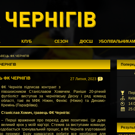
А
КЛУБ
СЕЗОН
ДЮСШ
УБОЛІВАЛЬНИКА
АВЕЦЬ ФК ЧЕРНІГІВ
ЧЕРНІГІВ
Попере
 ФК ЧЕРНІГІВ
27 Липня, 2023
0
ФК Чернігів підписав контракт з
півзахисником Станіславом Хомичем. Раніше 20-річний
Пер
футболіст виступав за чернігівську Десну і ряд команд
Киї
області, такі як МФК Ніжин, Фенікс (Ніжин) та Динамо-
14:
Кремінь (Парафіївка).
25.
Станіслав Хомич, гравець ФК Чернігів:
– Перші враження про перехід дуже позитивні. Це дуже
великий крок у моїй кар’єрі. Стежив за виступами команди,
Результ
 Подобається тренувальний процес, в ФК Чернігів згуртований
до перемог. Буду намагатися робити все необхідне для