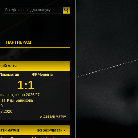
М
ПАРТНЕРАМ
дній матч
Локомотив
ФК Чернігів
1:1
ша ліга, сезон 2026/27
в, НТК ім. Баннікова
00
07.2026
деталі матчу
ати матчів
всі результати