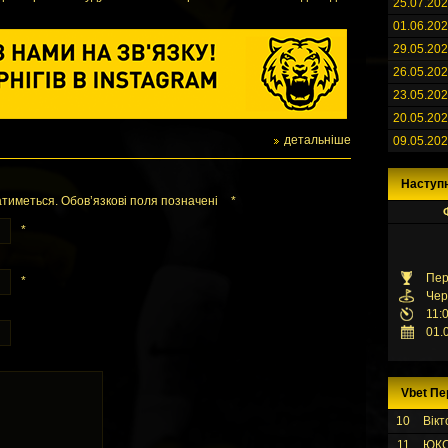
25.07.20
01.06.20
29.05.20
26.05.20
23.05.20
20.05.20
детальніше
09.05.20
Наступ
тиметься. Обов’язкові поля позначені
*
*
Пер
*
Чер
11:
01.
Vbet Пе
10
Вікт
11
ЮК