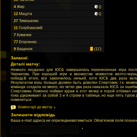
4
Жир
()
12
Мацута
()
27
Тимошенко
11
Голубчанский
7
Кумачев
77
Егорченко
9
Ващенок
(11')
Запасні:
Деталі матчу:
Немного неудачно для ЮСБ завершилась перенесенная игра посл
Чернигова. При хорошей игре и множестве моментов желто-черн
победу.В итоге, все закончилось ничьей, хотя ЮСБ два раза вел
Результатом игры больше должен быть доволен Спиртовик, т.к. момен
команда создала не много, но четко два раза наказала ЮСБ за ошибки
Спиртовика Ломонос поймал кураж в этот вечер и порой отбивал н
пока удерживают за собой 3 и 4 строки в таблице, но еще пять туров
поменяться.
Коментарі до матчу
0
Залишити відповідь
Ваша e-mail адреса не оприлюднюватиметься. Обов’язкові поля позна
*