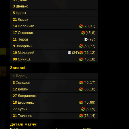
3
Шенько
5
Царик
21
Лысак
14
Полончак
(73',31)
17
Овсянник
(45',8)
11
Перов
(78')
9
Забарный
(53',77)
10
Малецкий
(34')
(56',12)
99
Синица
(45',18)
Запасні:
1
Перец
8
Холоден
(45',17)
12
Децюк
(56',10)
27
Лавриненко
18
Егорченко
(45',99)
77
Кулик
(53',9)
31
Ткаченко
(73',14)
Деталі матчу: