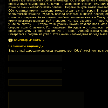
В 18-м туре чемпионата области команда ЮСБ встречалась с коман
первом круге чемпионата, Славутич с уверенным счетом обыграл 
команде очень хотелось взять реванш. Первые минуты матча показали
Обе команды имели хорошие моменты для взятия ворот. И перв
черниговской команде. Удалось воспользоваться ошибкой последн
команды соперника. Аналогичной ошибкой воспользовался и Славути
имели несколько шансов выйти вперед. Но, как говорится – “прост
ушли со счетом 1-1. Второй тайм удачней начали хозяева поля. Игр
сторону поля Славутича. Гол назревал. Но ждать его пришлось в
последних минутах, при равном счете, Перов Андрей вывел черни
Отыграться Славутич не успел. Итак, очень необходимая победа была
Коментарі до матчу
0
Залишити відповідь
Ваша e-mail адреса не оприлюднюватиметься. Обов’язкові поля позна
*
*