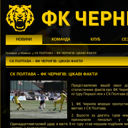
НОВИНИ
КОМАНДА
КЛУБ
СЕ
Головна
Новини
СК ПОЛТАВА – ФК ЧЕРНІГІВ: ЦІКАВІ ФАКТИ
СК ПОЛТАВА – ФК ЧЕРНІГІВ: ЦІКАВІ ФАКТИ
СК ПОЛТАВА – ФК ЧЕРНІГІВ: ЦІКАВІ ФАКТИ
Представляємо вашій увазі до
статистичних фактів про ФК Черніг
го туру Першої ліги з СК Полтава (0
1. ФК Чернігів вперше пропусти
матчах з СК Полтава.
2. Вшосте за дев’ять турів чем
призначили пенальті у в
Одинадцятиметровий удар в матчі 9-го туру став першим подібним вип