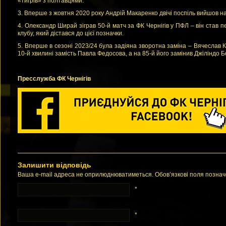
«тигрів» з полтавцями.
3. Вперше з жовтня 2020 року Андрій Макаренко двічі поспіль вийшов н
4. Олександр Ширай зіграв 50-й матч за ФК Чернігів у ПФЛ – він став п
клубу, який дістався до цієї позначки.
5. Вперше в сезоні 2023/24 була задіяна зворотна заміна – Вячеслав
10-й хвилині замість Павла Федосова, а на 85-й його замінив Джіліндо Б
Пресслужба ФК Чернігів
Залишити відповідь
Ваша e-mail адреса не оприлюднюватиметься. Обов’язкові поля позна
*
*