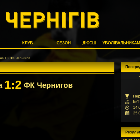
А
КЛУБ
СЕЗОН
ДЮСШ
УБОЛІВАЛЬНИКА
на 1:2 ФК Чернигов
Попере
1:2
а
ФК Чернигов
Пер
Киї
14:
25.
Результ