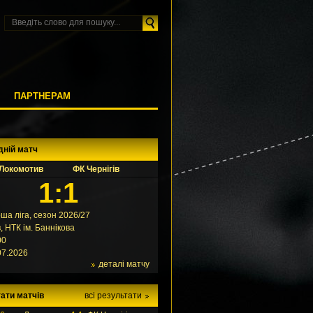
М
ПАРТНЕРАМ
дній матч
Локомотив
ФК Чернігів
1:1
ша ліга, сезон 2026/27
в, НТК ім. Баннікова
00
07.2026
деталі матчу
ати матчів
всі результати