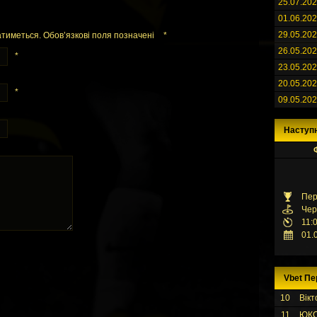
25.07.20
01.06.20
29.05.20
тиметься. Обов’язкові поля позначені
*
26.05.20
*
23.05.20
20.05.20
*
09.05.20
Наступ
Пер
Чер
11:
01.
Vbet Пе
10
Вікт
11
ЮК