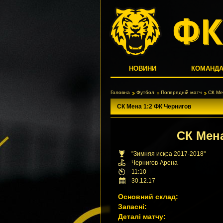
НОВИНИ
КОМАНД
Головна
Футбол
Попередній матч
СК Ме
СК Мена 1:2 ФК Чернигов
СК Мен
"Зимняя искра 2017-2018"
Чернигов-Арена
11:10
30.12.17
Основний склад:
Запасні:
Деталі матчу: