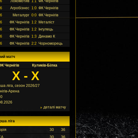
26
Локомотив
1:1
ФК Чернігів
26
Агробізнес
1:0
ФК Чернігів
26
Металург
0:0
ФК Чернігів
26
ФК Чернігів
1:2
Металіст
26
ФК Чернігів
1:2
Інгулець
26
ФК Чернігів
1:3
Динамо К
26
ФК Чернігів
2:2
Чорноморець
ний матч
ФК Чернігів
Куликів-Білка
X - X
ша ліга, сезон 2026/27
нігів-Арена
00
08.2026
деталі матчу
рша ліга
орія
30
36
СА
30
36