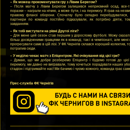
– Як можеш прокоментувати гру з Лівим Берегом?
– Після матчу з Лівим Берегом залишився неприємний осад, все-т
поразки – награли на нічию, а може бути, і на перемогу. Я грав на незви
правому фланзі оборони. Спочатку було складно перебудуватися,
партнери по команді постійно підказували, як потрібно діяти, то
завданням.
– Як тобі виступати на рівні Другої ліги?
– Для мене цей сезон став першим у дорослому футболі. Можу сказати
більш досвідченими гравцями як в команді, так і в чемпіонаті, але мен
прогресувати саме в цій лізі. У ФК Чернігів склався хороший колектив,
потрапив сюди.
– У неділю чекає матч з Епіцентром. Які очікування від цієї гри?
– Думаю, що ми добре розберемо Епіцентр і будемо готові до цієї 
перемогу, ми давно не вигравали, тому хочеться порадувати наших убо
стадіон і підтримайте нас! Ми бачимо і чуємо кожного, команда грає сам
Прес-служба ФК Чернiгiв