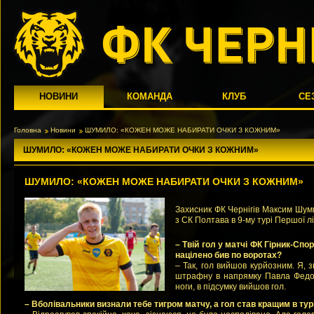
НОВИНИ
КОМАНДА
КЛУБ
СЕ
Головна
Новини
ШУМИЛО: «КОЖЕН МОЖЕ НАБИРАТИ ОЧКИ З КОЖНИМ»
ШУМИЛО: «КОЖЕН МОЖЕ НАБИРАТИ ОЧКИ З КОЖНИМ»
ШУМИЛО: «КОЖЕН МОЖЕ НАБИРАТИ ОЧКИ З КОЖНИМ»
Захисник ФК Чернігів Максим Шум
з СК Полтава в 9-му турі Першої лі
– Твій гол у матчі ФК Гірник-Спо
націлено бив по воротах?
– Так, гол вийшов курйозним. Я, з
штрафну в напрямку Павла Федос
ноги, в підсумку вийшов гол.
– Вболівальники визнали тебе тигром матчу, а гол став кращим в турі