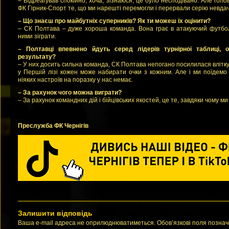
– Відреагував спокійно, хоча, зізнаюся, це було несподівано. Але голо
ФК Гірник-Спорт те, що ми нарешті перемогли і перервали серію невдач
– Що знаєш про майбутніх суперників? Як ти можеш їх оцінити?
– СК Полтава – дуже хороша команда. Вона грає в атакуючий футбол
ними зіграти.
– Полтавці впевнено йдуть серед лідерів турнірної таблиці, о
результату?
– У них досить сильна команда, СК Полтава непогано посилилася влітку,
у Першій лізі кожен може набирати очки з кожним. Але і ми поїдемо
ніяких настроїв на поразку у нас немає.
– За рахунок чого можна виграти?
– За рахунок командних дій і бійцівських якостей, це те, завдяки чому м
Преслужба ФК Чернігів
Залишити відповідь
Ваша e-mail адреса не оприлюднюватиметься. Обов’язкові поля позна