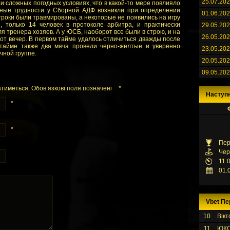
25.07.20
и сложных погодных условиях, что в какой-то мере повлияло
льные трудности у Сборной АДФ возникли при определении
01.06.20
 игроки были травмированы, а некоторые не появились на игру
, только 14 человек в протоколе арбитра, и практически
29.05.20
ля тренера хозяев. А у ЮСБ, наоборот все были в строю, и на
26.05.20
тот вечер. В первом тайме удалось отличиться дважды после
тайме также два мяча провели черно-желтые и уверенно
23.05.20
чной группе.
20.05.20
09.05.20
тиметься. Обов’язкові поля позначені
*
Наступ
*
*
Пер
Чер
11:
01.
Vbet Пе
10
Вікт
11
ЮК