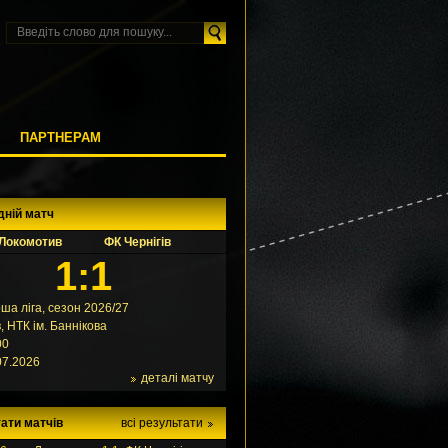
М
ПАРТНЕРАМ
дній матч
Локомотив
ФК Чернігів
1:1
ша ліга, сезон 2026/27
в, НТК ім. Баннікова
00
07.2026
деталі матчу
ати матчів
всі результати