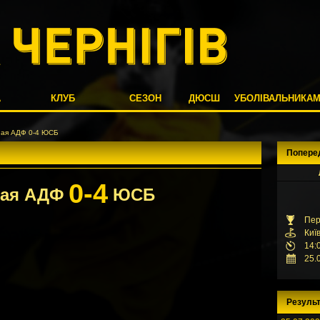
А
КЛУБ
СЕЗОН
ДЮСШ
УБОЛІВАЛЬНИКА
ая АДФ 0-4 ЮСБ
Попере
0-4
ная АДФ
ЮСБ
Пер
Киї
14:
25.
Результ