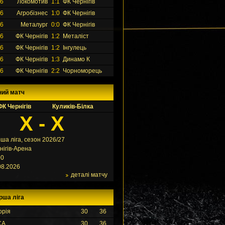
26
Локомотив
1:1
ФК Чернігів
26
Агробізнес
1:0
ФК Чернігів
26
Металург
0:0
ФК Чернігів
26
ФК Чернігів
1:2
Металіст
26
ФК Чернігів
1:2
Інгулець
26
ФК Чернігів
1:3
Динамо К
26
ФК Чернігів
2:2
Чорноморець
ний матч
ФК Чернігів
Куликів-Білка
X - X
ша ліга, сезон 2026/27
нігів-Арена
00
08.2026
деталі матчу
рша ліга
орія
30
36
СА
30
36