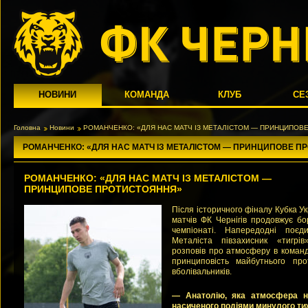
НОВИНИ
КОМАНДА
КЛУБ
СЕ
Головна
Новини
РОМАНЧЕНКО: «ДЛЯ НАС МАТЧ ІЗ МЕТАЛІСТОМ — ПРИНЦИПОВ
РОМАНЧЕНКО: «ДЛЯ НАС МАТЧ ІЗ МЕТАЛІСТОМ — ПРИНЦИПОВЕ П
РОМАНЧЕНКО: «ДЛЯ НАС МАТЧ ІЗ МЕТАЛІСТОМ —
ПРИНЦИПОВЕ ПРОТИСТОЯННЯ»
Після історичного фіналу Кубка Ук
матчів ФК Чернігів продовжує бо
чемпіонаті. Напередодні поєди
Металіста півзахисник «тигрі
розповів про атмосферу в команді,
принциповість майбутнього про
вболівальників.
— Анатолію, яка атмосфера на
насиченого подіями минулого т