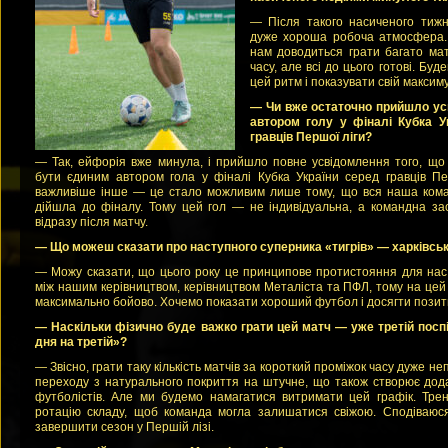
— Після такого насиченого тижн
дуже хороша робоча атмосфера.
нам доводиться грати багато мат
часу, але всі до цього готові. Бу
цей ритм і показувати свій максимум
— Чи вже остаточно прийшло усв
автором голу у фіналі Кубка 
гравців Першої ліги?
— Так, ейфорія вже минула, і прийшло повне усвідомлення того, що 
бути єдиним автором гола у фіналі Кубка України серед гравців П
важливіше інше — це стало можливим лише тому, що вся наша ком
дійшла до фіналу. Тому цей гол — не індивідуальна, а командна зас
відразу після матчу.
— Що можеш сказати про наступного суперника «тигрів» — харківсь
— Можу сказати, що цього року це принципове протистояння для нас.
між нашим керівництвом, керівництвом Металіста та ПФЛ, тому на це
максимально бойово. Хочемо показати хороший футбол і досягти позит
— Наскільки фізично буде важко грати цей матч — уже третій посп
дня на третій»?
— Звісно, грати таку кількість матчів за короткий проміжок часу дуже не
переходу з натурального покриття на штучне, що також створює до
футболістів. Але ми будемо намагатися витримати цей графік. Тре
ротацію складу, щоб команда могла залишатися свіжою. Сподіваюся
завершити сезон у Першій лізі.