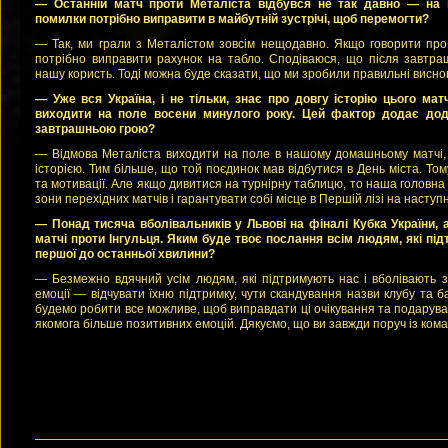
— Останній матч проти Металіста відбувся не так давно — на по
помилки потрібно виправити в майбутній зустрічі, щоб перемогти?
— Так, ми грали з Металістом зовсім нещодавно. Якщо говорити пр
потрібно виправити рахунок на табло. Сподіваюся, що після завтра
нашу користь. Тоді можна буде сказати, що ми зробили правильні виснов
— Уже вся Україна, і не тільки, знає про довгу історію цього ма
виходити на поле восени минулого року. Цей фактор додає дода
завтрашньою грою?
— Відмова Металіста виходити на поле в нашому домашньому матчі,
історією. Тим більше, що той поєдинок мав відбутися в День міста. То
та мотивації. Але якщо дивитися на турнірну таблицю, то наша головна
зони перехідних матчів і гарантувати собі місце в Першій лізі на наступ
— Понад тисяча вболівальників у Львові на фіналі Кубка України,
матчі проти Інгульця. Яким буде твоє послання всім людям, які під
першої до останньої хвилини?
— Безмежно вдячний усім людям, які підтримують нас і вболівають з
емоції — відчувати їхню підтримку, чути скандування назви клубу та б
будемо робити все можливе, щоб виправдати ці очікування та подарув
якомога більше позитивних емоцій. Дякуємо, що ви завжди поруч із ком